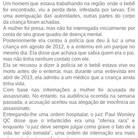
Um homem que estava trabalhando na região onde o bebê
foi encontrado, viu a perda dele, infestada por larvas. Em
uma averiguação das autoridades, outras partes do corpo
da criança foram achadas.
A mulher foi presa, mas não foi interrogada inicialmente por
conta de seu grave quadro de doença mental.
Posteriormente ela contou à polícia que deu à luz a uma
criança em agosto de 2012, e a enterrou em um parque no
mesmo dia. Ela disse que achava que sabia quem era o pai,
mas não tinha nenhum contato com ele.
Ela se recusou a dizer à polícia se o bebê estava vivo ou
morto antes de o enterrar, mas durante uma entrevista em
abril de 2013, ela admitiu a um médico que a criança ainda
tinha vida.
Com base nas informações a mulher foi acusada de
assassinato. No entanto, na audiência ocorrida na semana
passada, a acusação aceitou sua alegação de inocência ao
assassinato.
Entregando-lhe uma ordem hospitalar, o juiz Paul Worsley
QC disse que o infanticídio era uma "ofensa rara" e
enquanto "o juiz deve sempre julgar como grave o fato de a
vida ter sido tomada", uma ordem de internação era mais