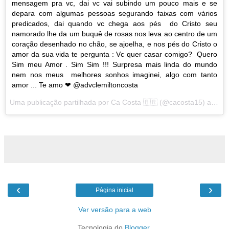
mensagem pra vc, dai vc vai subindo um pouco mais e se
depara com algumas pessoas segurando faixas com vários
predicados, dai quando vc chega aos pés do Cristo seu
namorado lhe da um buquê de rosas nos leva ao centro de um
coração desenhado no chão, se ajoelha, e nos pés do Cristo o
amor da sua vida te pergunta : Vc quer casar comigo? Quero
Sim meu Amor . Sim Sim !!! Surpresa mais linda do mundo
nem nos meus melhores sonhos imaginei, algo com tanto
amor ... Te amo ❤ @advclemiltoncosta
Uma publicação partilhada por
Ca Costa 🇧🇷
(@cacosta15) a
3 de
‹
›
Página inicial
Ver versão para a web
Tecnologia do
Blogger
.