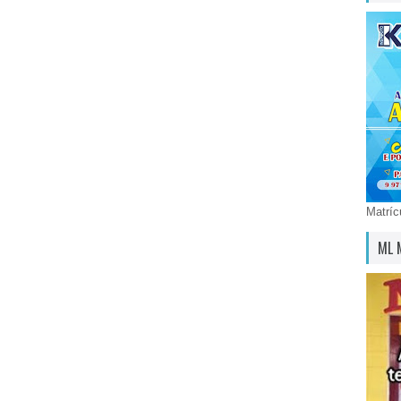
Matríc
ML 