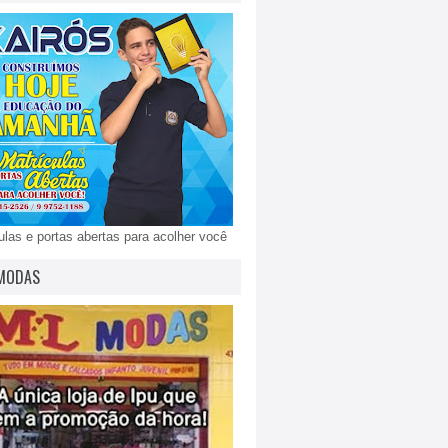
ulas e portas abertas para acolher você
MODAS