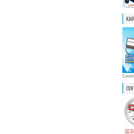
KAI
Const
CEN