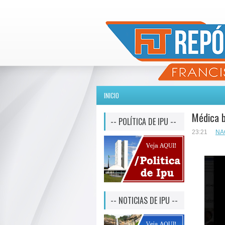
INICIO
Médica b
-- POLÍTICA DE IPU --
23:21
NA
-- NOTICIAS DE IPU --