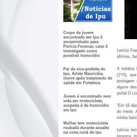
Corpo de jovem
encontrado em Ipu é
encaminhado para
Perícia Forense; caso é
Letícia Fr
investigado como
possível homicídio
afirmou, fa
A médica L
Pai da vice-prefeita de
Ipu, Arlete Mauricéia,
(1º/3), qu
morre após tratamento de
postagem –
saúde em Fortaleza
alguns des
p
ortal O Liv
Jovem é encontrado sem
vida em motocicleta;
suspeita é de homicídio
“Em 16 dias
em Ipu
do medo. 
minha famíl
Mulher tem motocicleta
roubada durante assalto
Letícia te
na zona rural de Ipu
provoca i