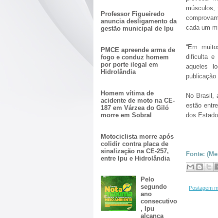
músculos, 
Professor Figueiredo
comprovam 
anuncia desligamento da
cada um mi
gestão municipal de Ipu
“Em muito
PMCE apreende arma de
dificulta 
fogo e conduz homem
por porte ilegal em
aqueles l
Hidrolândia
publicação
Homem vítima de
No Brasil, 
acidente de moto na CE-
estão entr
187 em Várzea do Giló
morre em Sobral
dos Estado
Motociclista morre após
colidir contra placa de
sinalização na CE-257,
Fonte: (Me
entre Ipu e Hidrolândia
Pelo
segundo
Postagem m
ano
consecutivo
, Ipu
alcança