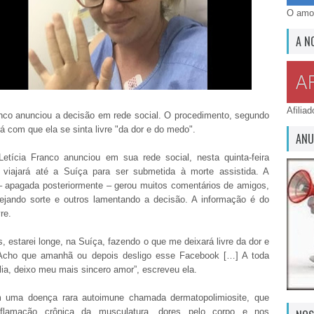
O amor
A N
Afilia
anco anunciou a decisão em rede social. O procedimento, segundo
rá com que ela se sinta livre "da dor e do medo".
ANU
etícia Franco anunciou em sua rede social, nesta quinta-feira
e viajará até a Suíça para ser submetida à morte assistida. A
 apagada posteriormente – gerou muitos comentários de amigos,
ejando sorte e outros lamentando a decisão. A informação é do
re.
, estarei longe, na Suíça, fazendo o que me deixará livre da dor e
Acho que amanhã ou depois desligo esse Facebook […] A toda
ia, deixo meu mais sincero amor”, escreveu ela.
m uma doença rara autoimune chamada dermatopolimiosite, que
nflamação crônica da musculatura, dores pelo corpo e nos