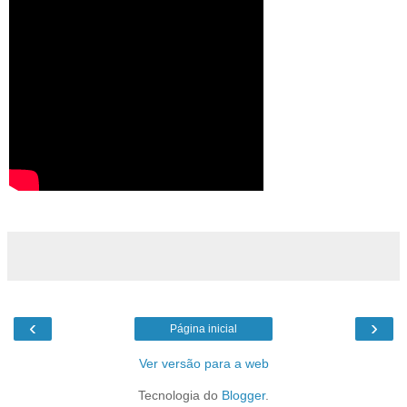
‹
›
Página inicial
Ver versão para a web
Tecnologia do
Blogger
.