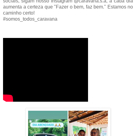
sociais, sigam nosso Instagram @caravana.s.a, a cada dia
aumenta a certeza que "Fazer o bem, faz bem." Estamos no
caminho certo!
#somos_todos_caravana