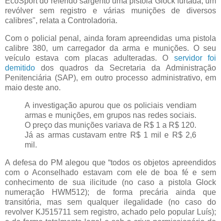
EcoSport do referido sargento uma pistola Glock furtada, um
revólver sem registro e várias munições de diversos
calibres", relata a Controladoria.
Com o policial penal, ainda foram apreendidas uma pistola
calibre 380, um carregador da arma e munições. O seu
veículo estava com placas adulteradas. O
servidor foi
demitido
dos quadros da Secretaria da Administração
Penitenciária (SAP), em outro processo administrativo, em
maio deste ano.
A investigação apurou que os policiais vendiam
armas e munições, em grupos nas redes sociais.
O preço das munições variava de R$ 1 a R$ 120.
Já as armas custavam entre R$ 1 mil e R$ 2,6
mil.
A defesa do PM alegou que “todos os objetos apreendidos
com o Aconselhado estavam com ele de boa fé e sem
conhecimento de sua ilicitude (no caso a pistola Glock
numeração HWM512); de forma precária ainda que
transitória, mas sem qualquer ilegalidade (no caso do
revolver KJ515711 sem registro, achado pelo popular Luís);