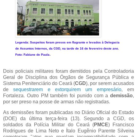
Legenda: Suspeitos foram presos em flagrante e levados à Delegacia
de Assuntos Internos, da CGD, na tarde de 16 de fevereiro deste ano.
.
Foto: Fabiane de Paula
Dois policiais militares foram demitidos pela Controladoria
Geral de Disciplina dos Órgãos de Segurança Pública e
Sistema Penitenciário do Ceará (
CGD
), por serem acusados
de
sequestrarem e extorquirem um empresário
, em
Fortaleza. Outro PM também foi punido com a
demissão
,
por ser preso na posse de armas não registradas.
As demissões foram publicadas no Diário Oficial do Estado
(DOE) da última terça-feira (13). Segundo a CGD, os
soldados da Polícia Militar do Ceará (
PMCE
) Francisco
Rodrigues de Lima Neto e Ítalo Eugênio Parente Silveira
cometeram "atos que revelam incompatibilidade com a