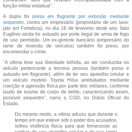
função militar estadual".
A dupla foi
presa em flagrante por extorsão mediante
sequestro
, contra um empresário (proprietário de um lava-
jato em Fortaleza), no dia 16 de fevereiro deste ano. Ítalo
Eugênio ainda foi autuado por porte ilegal de arma de fogo
de uso permitido. Um ex-gerente bancário (empresário do
ramo de revenda de veículos) também foi preso, por
encomendar o crime.
"A vítima teve sua liberdade tolhida, ao ser conduzida no
veículo pertencente a terceira pessoa (também preso e
autuado em flagrante), além de ter seu aparelho celular e
um veículo modelo Toyota Hilux arrebatados mediante
coerção e agressão física por parte dos militares, conforme
laudo de exame de corpo de delito, caracterizando assim,
possível sequestro", narra a CGD, no Diário Oficial do
Estado.
Do mesmo modo, a vítima aduziu que durante o
tempo em que esteve sob o poder dos acusados,
sofreu violência física para que fornecesse as
senhas de seu aparelho celular e de sua conta