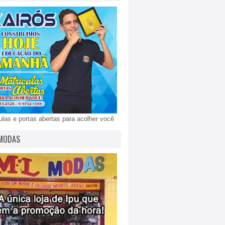
ulas e portas abertas para acolher você
MODAS