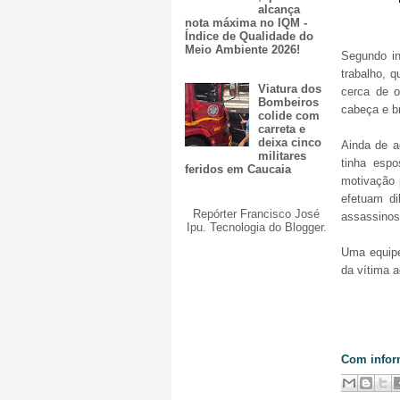
alcança
nota máxima no IQM -
Índice de Qualidade do
Meio Ambiente 2026!
Segundo i
trabalho, 
Viatura dos
cerca de o
Bombeiros
cabeça e br
colide com
carreta e
deixa cinco
Ainda de a
militares
tinha esp
feridos em Caucaia
motivação p
efetuam di
Repórter Francisco José
assassinos
Ipu. Tecnologia do
Blogger
.
Uma equipe
da vítima a
Com infor