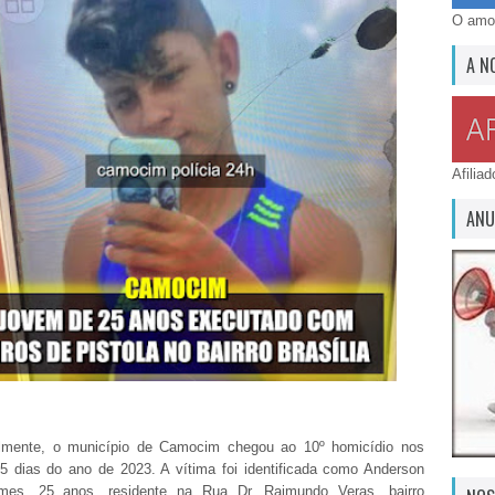
O amor
A N
Afilia
ANU
lmente, o município de Camocim chegou ao 10º homicídio nos
55 dias do ano de 2023. A vítima foi identificada como Anderson
mes, 25 anos, residente na Rua Dr. Raimundo Veras, bairro