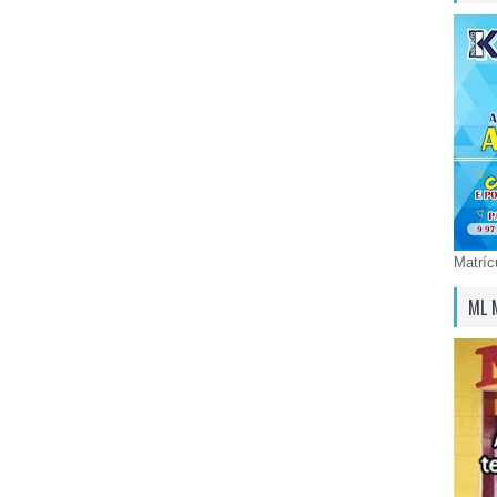
Matríc
ML 