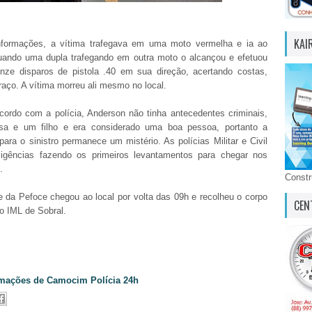
KAI
nformações, a vítima trafegava em uma moto vermelha e ia ao
quando uma dupla trafegando em outra moto o alcançou e efetuou
nze disparos de pistola .40 em sua direção, acertando costas,
aço. A vítima morreu ali mesmo no local.
cordo com a polícia, Anderson não tinha antecedentes criminais,
osa e um filho e era considerado uma boa pessoa, portanto a
ara o sinistro permanece um mistério. As polícias Militar e Civil
ligências fazendo os primeiros levantamentos para chegar nos
.
Const
 da Pefoce chegou ao local por volta das 09h e recolheu o corpo
CEN
o IML de Sobral.
mações de Camocim Polícia 24h