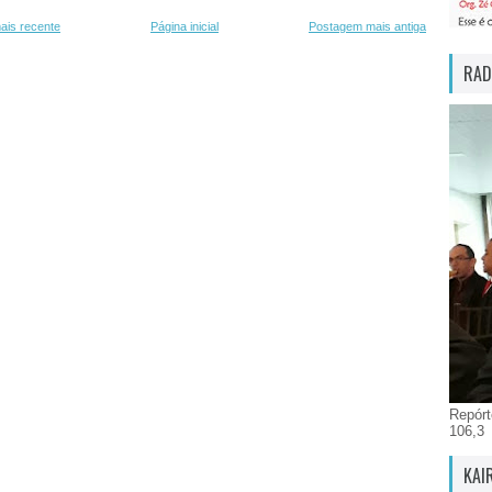
ais recente
Página inicial
Postagem mais antiga
RAD
Repórt
106,3
KAI