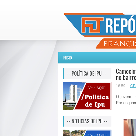
INICIO
Camocim-
-- POLÍTICA DE IPU --
no bairr
18:59
CE
O jovem tin
Por enquan
-- NOTICIAS DE IPU --