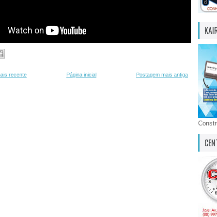
KAI
ais recente
Página inicial
Postagem mais antiga
Const
CEN