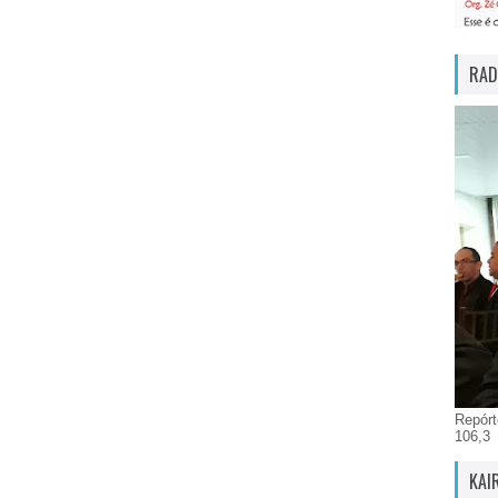
RAD
Repórt
106,3
KAI