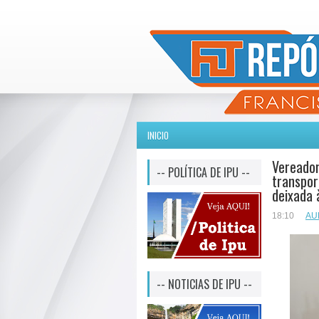
INICIO
Vereador
-- POLÍTICA DE IPU --
transpor
deixada 
18:10
AU
-- NOTICIAS DE IPU --