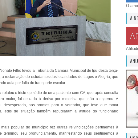
O amor
A N
Afilia
ANU
Nonato Filho levou à Tribuna da Câmara Municipal de Ipu desta terça-
4), a reclamação de estudantes das localidades de Lages e Alegria, que
do aula por falta do transporte escolar.
o relatou o triste episódio de uma paciente com CA, que após consulta
o maior, foi deixada à deriva por motorista que não a esperou. A
ou desesperada, aos prantos para o vereador, que teve que tomar
as, edis de situação também repudiaram a atitude do funcionário
mais popular do município fez outras reivindicações pertinentes à
e terminou seu pronunciamento, manifestando seus sentimentos a