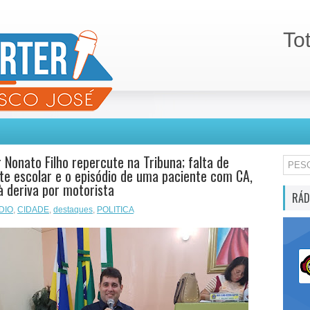
To
 Nonato Filho repercute na Tribuna; falta de
te escolar e o episódio de uma paciente com CA,
à deriva por motorista
RÁD
DIO
,
CIDADE
,
destaques
,
POLITICA