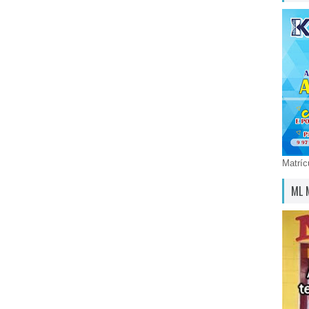
Matríc
ML 