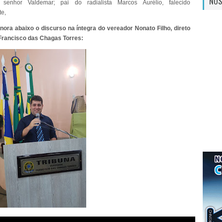
NOS
 senhor Valdemar; pai do radialista Marcos Aurélio, falecido
te,
ora abaixo o discurso na íntegra do vereador Nonato Filho, direto
 Francisco das Chagas Torres: