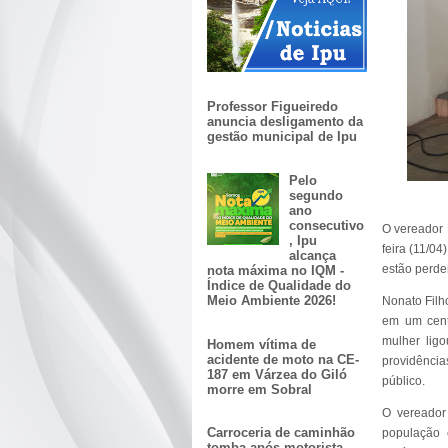
Professor Figueiredo
anuncia desligamento da
gestão municipal de Ipu
Pelo
segundo
ano
consecutivo
O vereador 
, Ipu
feira (11/0
alcança
estão perden
nota máxima no IQM -
Índice de Qualidade do
Meio Ambiente 2026!
Nonato Filh
em um centr
mulher lig
Homem vítima de
acidente de moto na CE-
providênci
187 em Várzea do Giló
público.
morre em Sobral
O vereador 
Carroceria de caminhão
população 
tomba após motorista