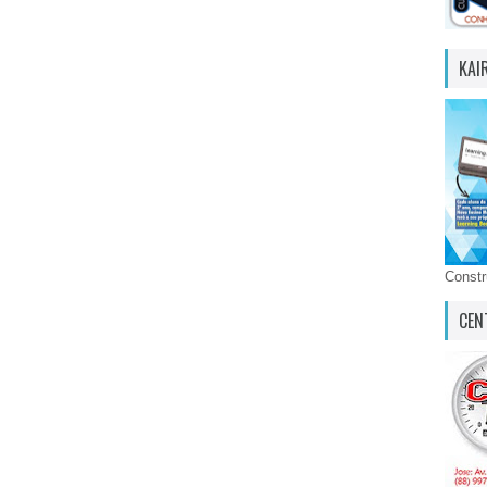
KAI
Const
CEN