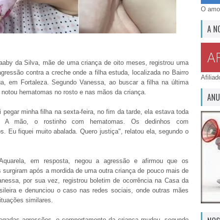
O amor
A N
aby da Silva, mãe de uma criança de oito meses, registrou uma
gressão contra a creche onde a filha estuda, localizada no Bairro
Afilia
a, em Fortaleza. Segundo Vanessa, ao buscar a filha na última
a, notou hematomas no rosto e nas mãos da criança.
ANU
 pegar minha filha na sexta-feira, no fim da tarde, ela estava toda
a. A mão, o rostinho com hematomas. Os dedinhos com
 Eu fiquei muito abalada. Quero justiça", relatou ela, segundo o
Aquarela, em resposta, negou a agressão e afirmou que os
surgiram após a mordida de uma outra criança de pouco mais de
nessa, por sua vez, registrou boletim de ocorrência na Casa da
sileira e denunciou o caso nas redes sociais, onde outras mães
ituações similares.
egadas agressões, o comportamento da criança mudou, segundo