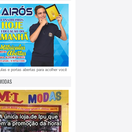
ulas e portas abertas para acolher você
MODAS