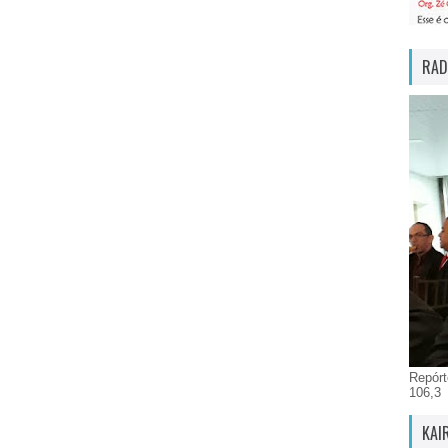
RAD
Repórt
106,3
KAI