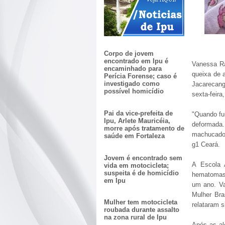
Corpo de jovem
encontrado em Ipu é
Vanessa Ra
encaminhado para
queixa de a
Perícia Forense; caso é
investigado como
Jacarecang
possível homicídio
sexta-feir
Pai da vice-prefeita de
"Quando fui
Ipu, Arlete Mauricéia,
deformad
morre após tratamento de
machucados.
saúde em Fortaleza
g1 Ceará.
Jovem é encontrado sem
A Escola 
vida em motocicleta;
suspeita é de homicídio
hematomas 
em Ipu
um ano. Va
Mulher Bra
Mulher tem motocicleta
relataram s
roubada durante assalto
na zona rural de Ipu
Após as al