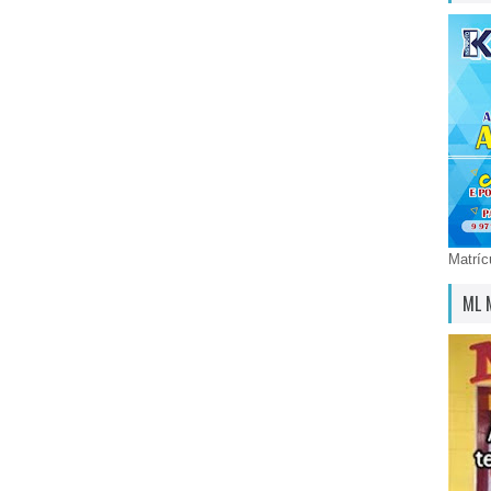
Matríc
ML 