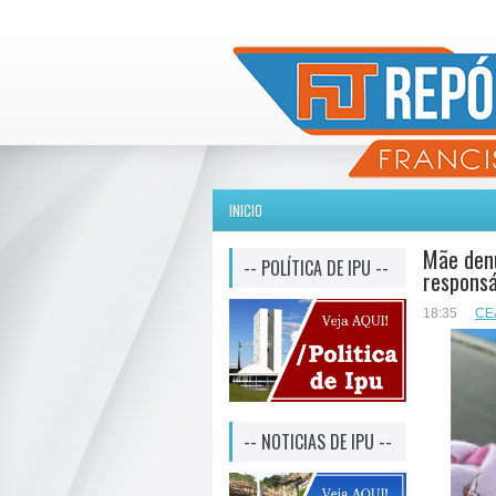
INICIO
Mãe denu
-- POLÍTICA DE IPU --
respons
18:35
CE
-- NOTICIAS DE IPU --