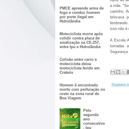
a mãe. "Se
PMCE apreende arma de
carrinho. 
fogo e conduz homem
por porte ilegal em
brincava 
Hidrolândia
lembrando.
isso não é 
Motociclista morre após
colidir contra placa de
A Escola A
sinalização na CE-257,
tomadas e
entre Ipu e Hidrolândia
Segurança P
Colisão entre carro e
motocicleta deixa
motociclista ferido em
Crateús
Postagem m
Homem é encontrado
morto com perfuração no
rosto na zona rural de
Boa Viagem
Pelo
segundo
ano
consecutivo
, Ipu