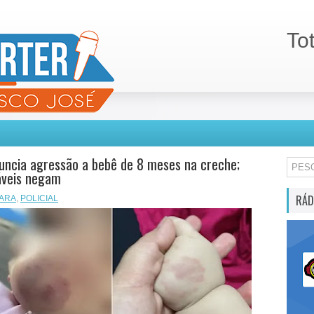
To
ncia agressão a bebê de 8 meses na creche;
áveis negam
RÁD
ARA
,
POLICIAL