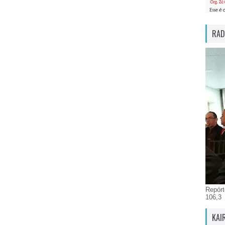
RAD
Repórt
106,3
KAI