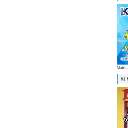
Matríc
ML 