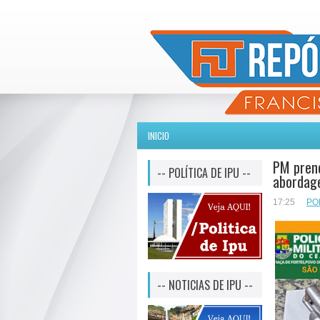
INICIO
PM pren
-- POLÍTICA DE IPU --
abordage
17:25
PO
-- NOTICIAS DE IPU --