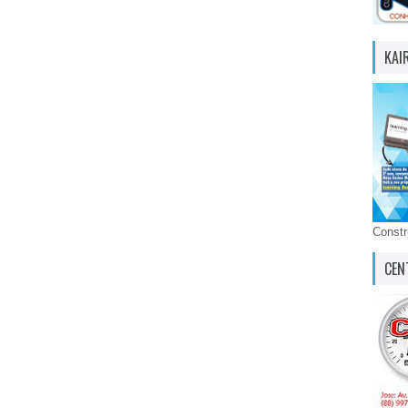
KAI
Const
CEN