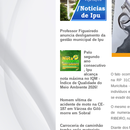
Professor Figueiredo
anuncia desligamento da
gestão municipal de Ipu
Pelo
segundo
ano
consecutivo
, Ipu
alcança
O fato ocor
nota máxima no IQM -
na RP 31CI
Índice de Qualidade do
Muricituba
Meio Ambiente 2026!
indivíduos 
se evadir do
Homem vítima de
acidente de moto na CE-
O mesmo est
187 em Várzea do Giló
de numera
morre em Sobral
RIBEIRO, na
Carroceria de caminhão
Diante dos 
tomba após motorista