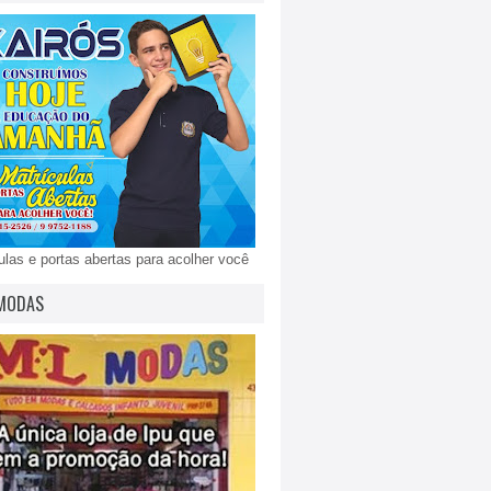
ulas e portas abertas para acolher você
MODAS