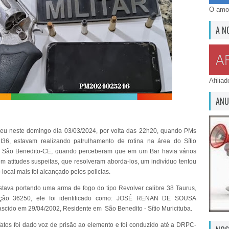
O amor
A N
Afilia
ANU
reu neste domingo dia 03/03/2024, por volta das 22h20, quando PMs
36, estavam realizando patrulhamento de rotina na área do Sítio
 - São Benedito-CE, quando perceberam que em um Bar havia vários
em atitudes suspeitas, que resolveram aborda-los, um indivíduo tentou
 local mais foi alcançado pelos policias.
ava portando uma arma de fogo do tipo Revolver calibre 38 Taurus,
ção 36250, ele foi identificado como: JOSÉ RENAN DE SOUSA
scido em 29/04/2002, Residente em São Benedito - Sítio Muricituba.
fatos foi dado voz de prisão ao elemento e foi conduzido até a DRPC-