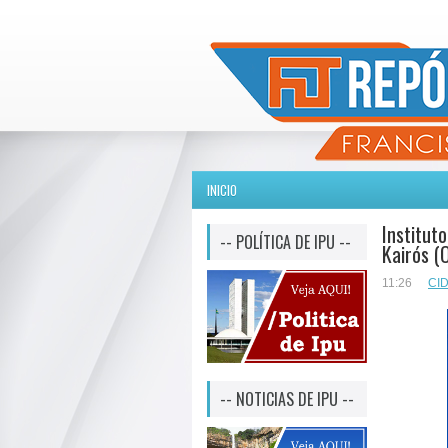
INICIO
Institut
-- POLÍTICA DE IPU --
Kairós (
11:26
CI
-- NOTICIAS DE IPU --