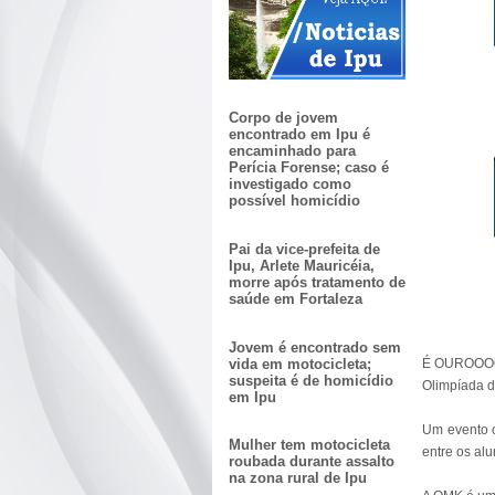
Corpo de jovem
encontrado em Ipu é
encaminhado para
Perícia Forense; caso é
investigado como
possível homicídio
Pai da vice-prefeita de
Ipu, Arlete Mauricéia,
morre após tratamento de
saúde em Fortaleza
Jovem é encontrado sem
vida em motocicleta;
É OUROOOOOO
suspeita é de homicídio
Olimpíada d
em Ipu
Um evento c
Mulher tem motocicleta
entre os al
roubada durante assalto
na zona rural de Ipu