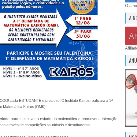
O amor
A N
Afilia
ANU
! cada ESTUDANTE é precioso! O Instituto Kairós realizará a 1ª
e Matemática Kairós (OMK)!
riado para incentivar o estudo da matemática e promover a interação
unos através de competições saudáveis e desafiadoras.