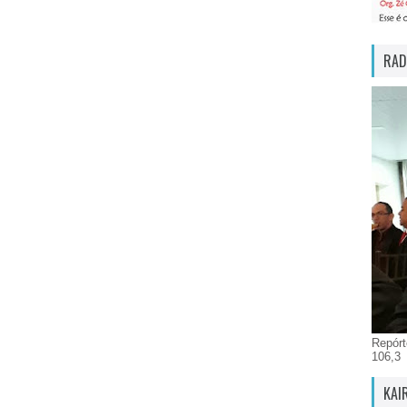
RAD
Repórt
106,3
KAI