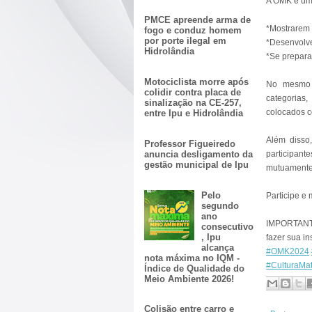
A OMK é uma
PMCE apreende arma de
*
Mostrarem 
fogo e conduz homem
por porte ilegal em
*Desenvolve
Hidrolândia
*Se preparar
Motociclista morre após
No mesmo 
colidir contra placa de
categorias
sinalização na CE-257,
colocados c
entre Ipu e Hidrolândia
Além disso
Professor Figueiredo
anuncia desligamento da
participan
gestão municipal de Ipu
mutuamente
Pelo
Participe e
segundo
ano
IMPORTANTE:
consecutivo
, Ipu
fazer sua in
alcança
#OMK2024
nota máxima no IQM -
#CulturaMa
Índice de Qualidade do
Meio Ambiente 2026!
Colisão entre carro e