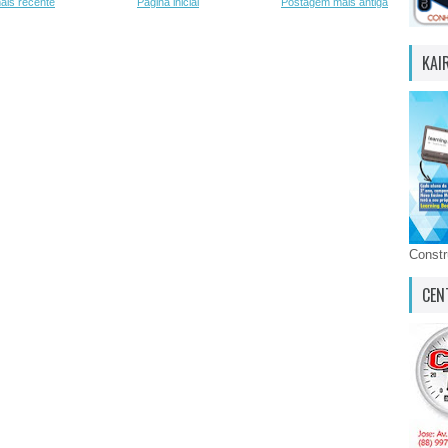
ais recente
Página inicial
Postagem mais antiga
KAI
Const
CEN