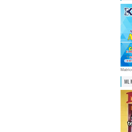
Matríc
ML 