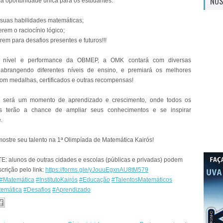
NOS
 oportunidade única para os estudantes:
suas habilidades matemáticas;
rem o raciocínio lógico;
em para desafios presentes e futuros!!!
nível e performance da OBMEP, a OMK contará com diversas
, abrangendo diferentes níveis de ensino, e premiará os melhores
om medalhas, certificados e outras recompensas!
, será um momento de aprendizado e crescimento, onde todos os
tes terão a chance de ampliar seus conhecimentos e se inspirar
.
 mostre seu talento na 1ª Olimpíada de Matemática Kairós!
 alunos de outras cidades e escolas (públicas e privadas) podem
scrição pelo link:
https://forms.gle/yJouuEgxnAU8tM579
#Matemática
#InstitutoKairós
#Educação
#TalentosMatemáticos
temática
#Desafios
#Aprendizado