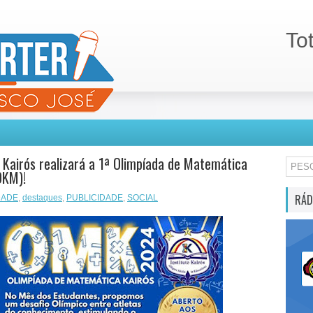
To
o Kairós realizará a 1ª Olimpíada de Matemática
OKM)!
RÁD
DADE
,
destaques
,
PUBLICIDADE
,
SOCIAL