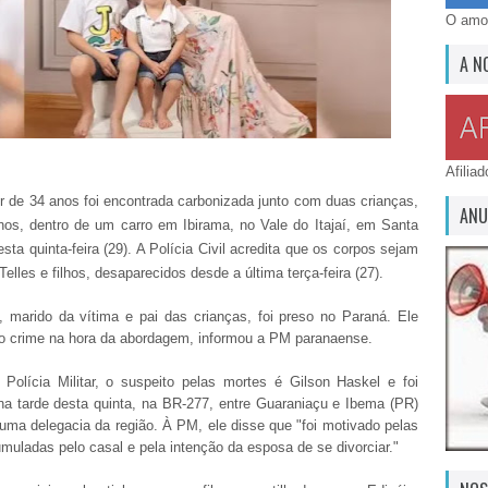
O amor
A N
Afilia
 de 34 anos foi encontrada carbonizada junto com duas crianças,
ANU
nos, dentro de um carro em Ibirama, no Vale do Itajaí, em Santa
esta quinta-feira (29). A Polícia Civil acredita que os corpos sejam
Telles e filhos, desaparecidos desde a última terça-feira (27).
, marido da vítima e pai das crianças, foi preso no Paraná. Ele
o crime na hora da abordagem, informou a PM paranaense.
Polícia Militar, o suspeito pelas mortes é Gilson Haskel e foi
 na tarde desta quinta, na BR-277, entre Guaraniaçu e Ibema (PR)
uma delegacia da região. À PM, ele disse que "foi motivado pelas
muladas pelo casal e pela intenção da esposa de se divorciar."