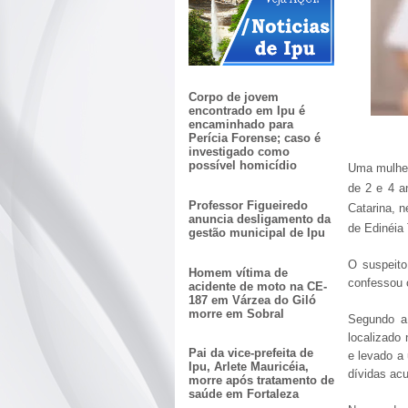
Corpo de jovem
encontrado em Ipu é
encaminhado para
Perícia Forense; caso é
investigado como
possível homicídio
Uma mulher
de 2 e 4 a
Professor Figueiredo
Catarina, n
anuncia desligamento da
de Edinéia 
gestão municipal de Ipu
O suspeito
Homem vítima de
confessou 
acidente de moto na CE-
187 em Várzea do Giló
morre em Sobral
Segundo a 
localizado
Pai da vice-prefeita de
e levado a 
Ipu, Arlete Mauricéia,
dívidas acu
morre após tratamento de
saúde em Fortaleza