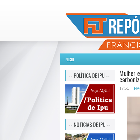
INICIO
Mulher e
-- POLÍTICA DE IPU --
carboniz
17:51
NA
-- NOTICIAS DE IPU --