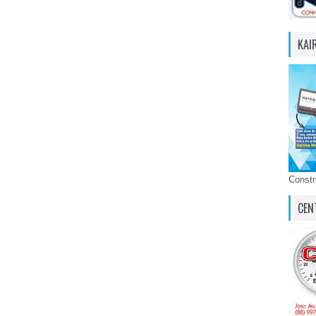
KAI
Const
CEN