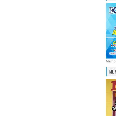
Matríc
ML 