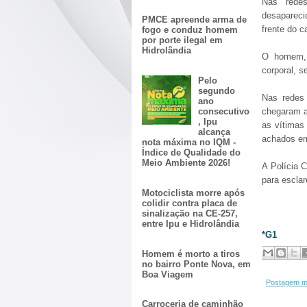
Nas redes
desapareci
PMCE apreende arma de
frente do c
fogo e conduz homem
por porte ilegal em
Hidrolândia
O homem, 
corporal, s
Pelo
segundo
Nas redes 
ano
consecutivo
chegaram a 
, Ipu
as vítimas
alcança
achados em
nota máxima no IQM -
Índice de Qualidade do
Meio Ambiente 2026!
A Polícia C
para esclar
Motociclista morre após
colidir contra placa de
sinalização na CE-257,
entre Ipu e Hidrolândia
*G1
Homem é morto a tiros
no bairro Ponte Nova, em
Boa Viagem
Postagem m
Carroceria de caminhão