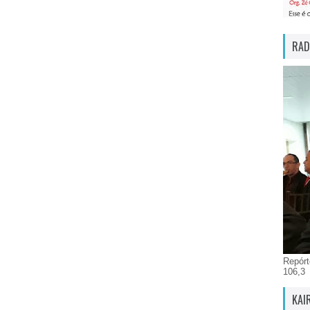
RAD
Repórt
106,3
KAI