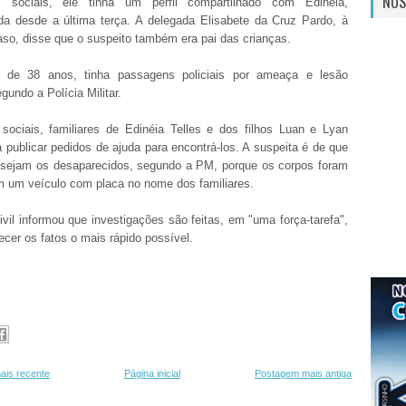
NOS
 sociais, ele tinha um perfil compartilhado com Edinéia,
da desde a última terça. A delegada Elisabete da Cruz Pardo, à
aso, disse que o suspeito também era pai das crianças.
de 38 anos, tinha passagens policiais por ameaça e lesão
egundo a Polícia Militar.
sociais, familiares de Edinéia Telles e dos filhos Luan e Lyan
publicar pedidos de ajuda para encontrá-los. A suspeita é de que
 sejam os desaparecidos, segundo a PM, porque os corpos foram
 um veículo com placa no nome dos familiares.
ivil informou que investigações são feitas, em "uma força-tarefa",
ecer os fatos o mais rápido possível.
ais recente
Página inicial
Postagem mais antiga