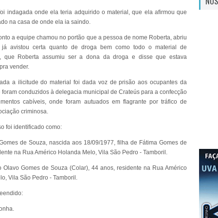
NOS
oi indagada onde ela teria adquirido o material, que ela afirmou que
ado na casa de onde ela ia saindo.
onto a equipe chamou no portão que a pessoa de nome Roberta, abriu
 já avistou certa quanto de droga bem como todo o material de
 que Roberta assumiu ser a dona da droga e disse que estava
pra vender.
cada a ilicitude do material foi dada voz de prisão aos ocupantes da
e foram conduzidos à delegacia municipal de Crateús para a confecção
mentos cabíveis, onde foram autuados em flagrante por tráfico de
ociação criminosa.
o foi identificado como:
Gomes de Souza, nascida aos 18/09/1977, filha de Fátima Gomes de
dente na Rua Américo Holanda Melo, Vila São Pedro - Tamboril.
o Olavo Gomes de Souza (Colar), 44 anos, residente na Rua Américo
o, Vila São Pedro - Tamboril.
reendido:
onha.