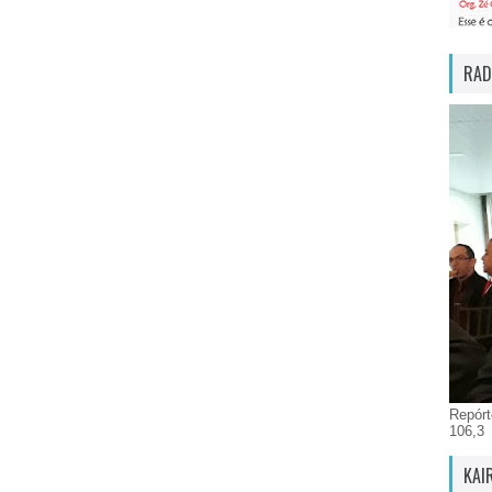
RAD
Repórt
106,3
KAI