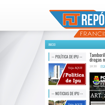
INICIO
Tamboril
-- POLÍTICA DE IPU --
drogas n
18:30
PO
-- NOTICIAS DE IPU --