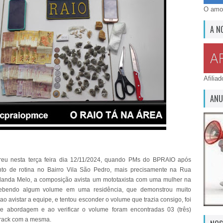
O amor
A N
Afilia
ANU
rreu nesta terça feira dia 12/11/2024, quando PMs do BPRAIO após
nto de rotina no Bairro Vila São Pedro, mais precisamente na Rua
landa Melo, a composição avista um mototaxista com uma mulher na
ebendo algum volume em uma residência, que demonstrou muito
o avistar a equipe, e tentou esconder o volume que trazia consigo, foi
e abordagem e ao verificar o volume foram encontradas 03 (três)
crack com a mesma.