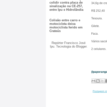
colidir contra placa de
34,6g de cr
sinalização na CE-257,
entre Ipu e Hidrolândia
R$ 252,40
Tesoura.
Colisão entre carro e
motocicleta deixa
Gilete.
motociclista ferido em
Crateús
Faca.
Vários saco
Repórter Francisco José
Ipu. Tecnologia do
Blogger
.
2 celulares.
(Ipaporanga
Postagem m