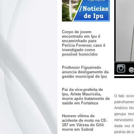
Corpo de jovem
encontrado em Ipu é
encaminhado para
Perícia Forense; caso é
investigado como
possível homicídio
Professor Figueiredo
anuncia desligamento da
gestão municipal de Ipu
Pai da vice-prefeita de
Ipu, Arlete Mauricéia,
O fato oco
morre após tratamento de
patrulhame
saúde em Fortaleza
Américo Ho
garupa rec
Homem vítima de
nervosismo a
acidente de moto na CE-
187 em Várzea do Giló
dada voz d
morre em Sobral
pedras de 