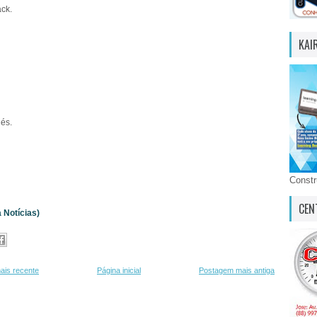
ack.
KAI
lés.
Const
CEN
 Notícias)
ais recente
Página inicial
Postagem mais antiga