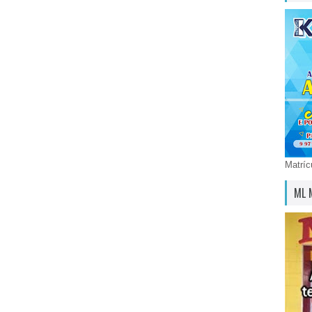
Matríc
ML 