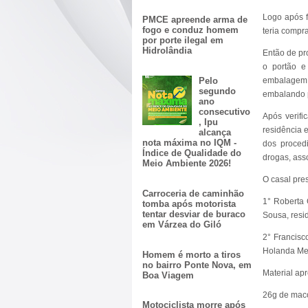
Logo após f
PMCE apreende arma de
fogo e conduz homem
teria compr
por porte ilegal em
Hidrolândia
Então de pr
o portão e
Pelo
embalagem,
segundo
embalando 
ano
consecutivo
Após verifi
, Ipu
residência 
alcança
nota máxima no IQM -
dos procedi
Índice de Qualidade do
drogas, ass
Meio Ambiente 2026!
O casal pres
Carroceria de caminhão
1° Roberta 
tomba após motorista
tentar desviar de buraco
Sousa, resi
em Várzea do Giló
2° Francisc
Holanda Mel
Homem é morto a tiros
no bairro Ponte Nova, em
Material ap
Boa Viagem
26g de mac
Motociclista morre após