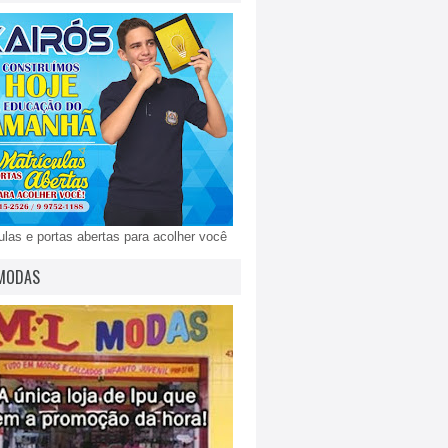
ulas e portas abertas para acolher você
MODAS