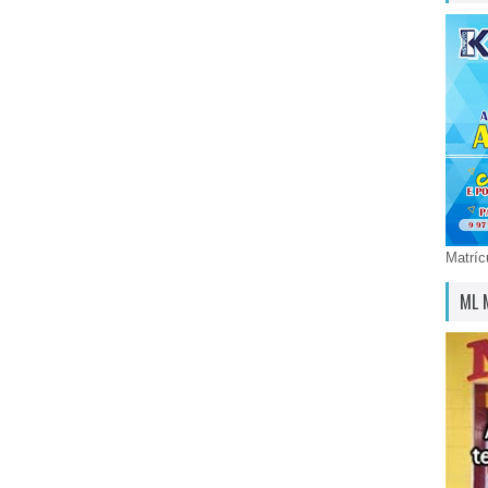
Matríc
ML 