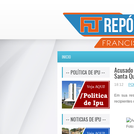
INICIO
Acusado 
-- POLÍTICA DE IPU --
Santa Qu
18:12
PO
Em sua res
recipientes
-- NOTICIAS DE IPU --
Foto