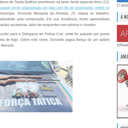
litares de Santa Quitéria prenderam na tarde desta segunda-feira (12),
O amor
sado de ter assassinado um gato com tiro de espingarda, ontem no
unicípio. Donizete Mesquita de Almeida, 25, estava no trabalho,
A N
 abordado pela composição. Em sua residência, foram apreendidas
ardas socadeiras, além de recipientes com pólvora e chumbo.
duzido para a Delegacia de Polícia Civil, onde foi autuado por posse
rma de fogo. Sobre este crime, Donizete pagou fiança de um salário
Afilia
 liberado.
ANU