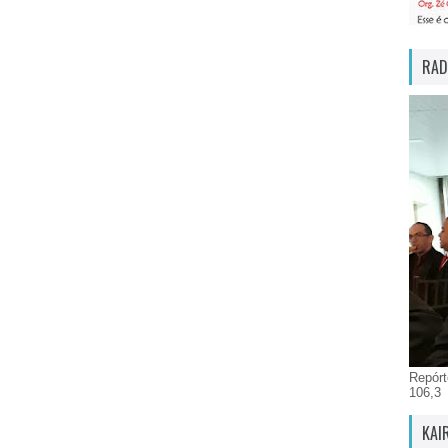
RAD
Repórt
106,3
KAI