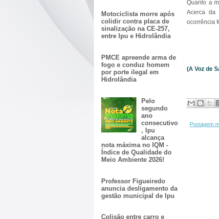
Quanto a ma
Acerca da 
Motociclista morre após
colidir contra placa de
ocorrência 
sinalização na CE-257,
entre Ipu e Hidrolândia
PMCE apreende arma de
fogo e conduz homem
(A Voz de S
por porte ilegal em
Hidrolândia
Pelo
segundo
ano
consecutivo
Postagem m
, Ipu
alcança
nota máxima no IQM -
Índice de Qualidade do
Meio Ambiente 2026!
Professor Figueiredo
anuncia desligamento da
gestão municipal de Ipu
Colisão entre carro e