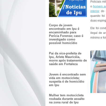
Policiais mi
o
homem acu
interior
do m
quando foi
duas esping
Corpo de jovem
Ele foi con
encontrado em Ipu é
encaminhado para
ilegal de a
Perícia Forense; caso é
mínimo e foi
investigado como
possível homicídio
Pai da vice-prefeita de
Ipu, Arlete Mauricéia,
morre após tratamento de
saúde em Fortaleza
Jovem é encontrado sem
vida em motocicleta;
suspeita é de homicídio
em Ipu
Mulher tem motocicleta
roubada durante assalto
na zona rural de Ipu