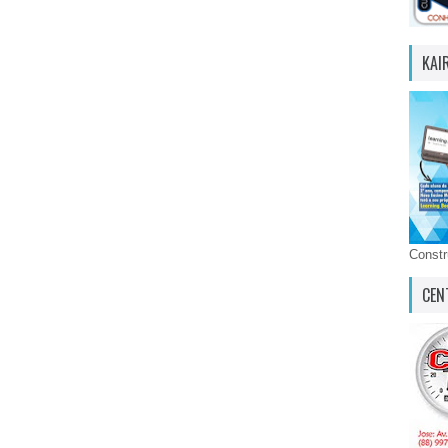
KAI
Const
CEN