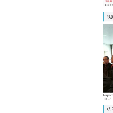
RAD
Repórt
106,3
KAI