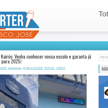
To
o Kairós: Venha conhecer nossa escola e garanta já
 para 2025!
RÁD
DADE
,
destaques
,
PUBLICIDADE
,
SOCIAL
,
VIDEO