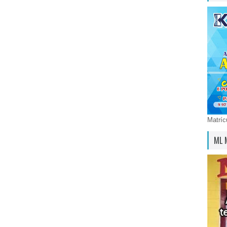
Matríc
ML 