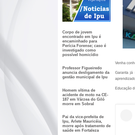
Corpo de jovem
encontrado em Ipu é
encaminhado para
Perícia Forense; caso é
investigado como
possível homicídio
Venha conhe
Professor Figueiredo
anuncia desligamento da
Garanta já 
gestão municipal de Ipu
aprendizado
Educação d
Homem vítima de
acidente de moto na CE-
187 em Várzea do Giló
morre em Sobral
Pai da vice-prefeita de
Ipu, Arlete Mauricéia,
morre após tratamento de
saúde em Fortaleza