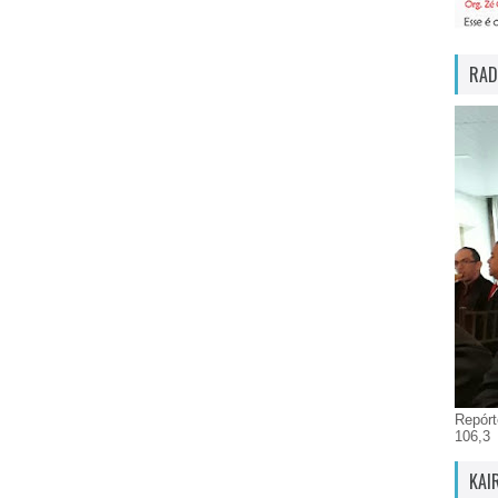
RAD
Repórt
106,3
KAI