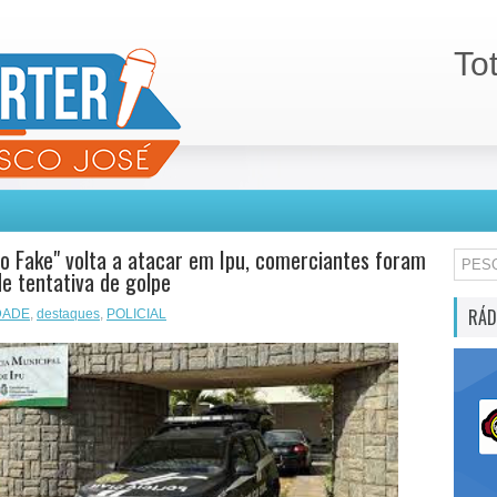
To
o Fake" volta a atacar em Ipu, comerciantes foram
de tentativa de golpe
RÁD
DADE
,
destaques
,
POLICIAL