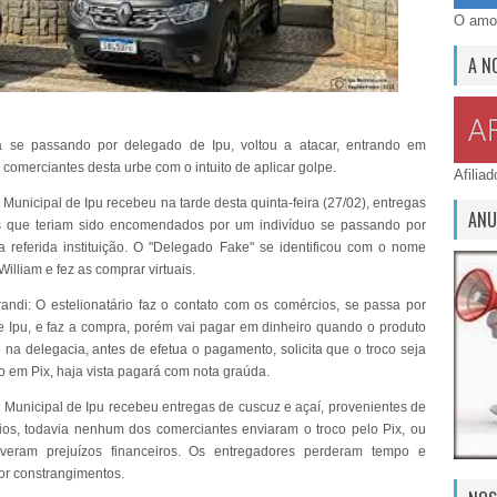
O amor
A N
a se passando por delegado de Ipu, voltou a atacar, entrando em
 comerciantes desta urbe com o intuito de aplicar golpe.
Afilia
Municipal de Ipu recebeu na tarde desta quinta-feira (27/02), entregas
ANU
s que teriam sido encomendados por um indivíduo se passando por
 referida instituição. O "Delegado Fake" se identificou com o nome
 William e fez as comprar virtuais.
ndi: O estelionatário faz o contato com os comércios, se passa por
 Ipu, e faz a compra, porém vai pagar em dinheiro quando o produto
e na delegacia, antes de efetua o pagamento, solicita que o troco seja
o em Pix, haja vista pagará com nota graúda.
 Municipal de Ipu recebeu entregas de cuscuz e açaí, provenientes de
ios, todavia nenhum dos comerciantes enviaram o troco pelo Pix, ou
iveram prejuízos financeiros. Os entregadores perderam tempo e
or constrangimentos.