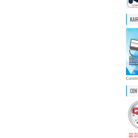
KAI
Const
CEN