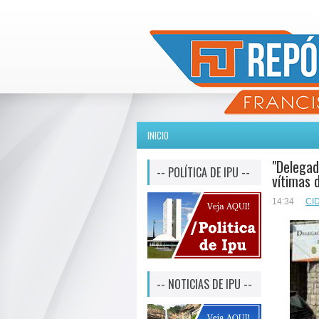
INICIO
"Delegad
-- POLÍTICA DE IPU --
vítimas 
14:34
CI
-- NOTICIAS DE IPU --