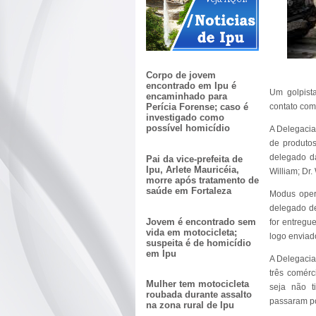
Corpo de jovem
encontrado em Ipu é
Um golpist
encaminhado para
contato com
Perícia Forense; caso é
investigado como
possível homicídio
A Delegacia 
de produto
delegado da
Pai da vice-prefeita de
Ipu, Arlete Mauricéia,
William; Dr.
morre após tratamento de
saúde em Fortaleza
Modus opera
delegado de
Jovem é encontrado sem
for entregu
vida em motocicleta;
logo enviad
suspeita é de homicídio
em Ipu
A Delegacia
três comérc
Mulher tem motocicleta
seja não t
roubada durante assalto
passaram p
na zona rural de Ipu