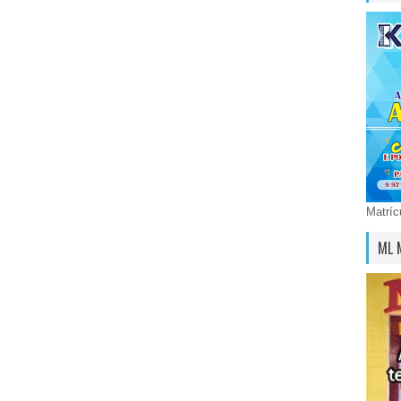
Matríc
ML 