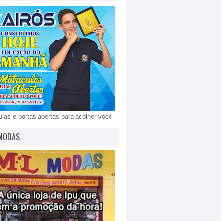
ulas e portas abertas para acolher você
MODAS