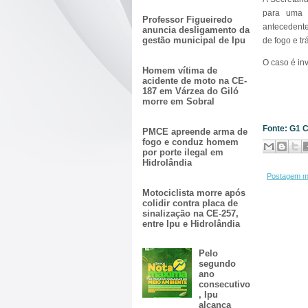
para uma u
Professor Figueiredo
antecedentes
anuncia desligamento da
gestão municipal de Ipu
de fogo e tr
O caso é in
Homem vítima de
acidente de moto na CE-
187 em Várzea do Giló
morre em Sobral
Fonte: G1 
PMCE apreende arma de
fogo e conduz homem
por porte ilegal em
Hidrolândia
Postagem m
Motociclista morre após
colidir contra placa de
sinalização na CE-257,
entre Ipu e Hidrolândia
Pelo
segundo
ano
consecutivo
, Ipu
alcança