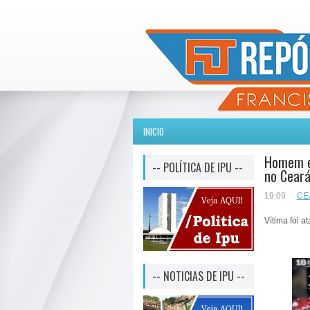
INICIO
Homem é 
-- POLÍTICA DE IPU --
no Cear
19:09
CE
Vítima foi 
-- NOTICIAS DE IPU --