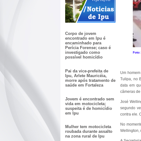
Corpo de jovem
encontrado em Ipu é
encaminhado para
Perícia Forense; caso é
investigado como
Foto
possível homicídio
Pai da vice-prefeita de
Um homem fo
Ipu, Arlete Mauricéia,
Tulipa, no 
morre após tratamento de
saúde em Fortaleza
data em que
câmeras de
Jovem é encontrado sem
José Wellin
vida em motocicleta;
segundo veí
suspeita é de homicídio
em Ipu
contra ele.
No momento
Mulher tem motocicleta
Wellington, 
roubada durante assalto
na zona rural de Ipu
A Secretari