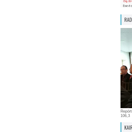
RAD
Repórt
106,3
KAI