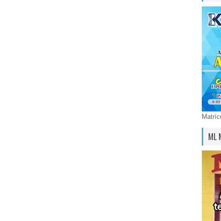
Matríc
ML 