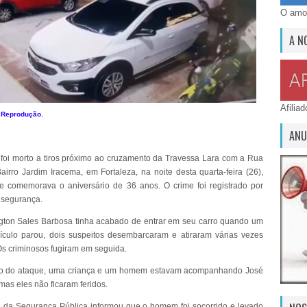
O amor
A N
Afilia
: Reprodução.
ANU
i morto a tiros próximo ao cruzamento da Travessa Lara com a Rua
Bairro Jardim Iracema, em Fortaleza, na noite desta quarta-feira (26),
 comemorava o aniversário de 36 anos. O crime foi registrado por
 segurança.
gton Sales Barbosa tinha acabado de entrar em seu carro quando um
culo parou, dois suspeitos desembarcaram e atiraram várias vezes
 Os criminosos fugiram em seguida.
 do ataque, uma criança e um homem estavam acompanhando José
mas eles não ficaram feridos.
a da Segurança Pública informou que o homem foi socorrido e levado