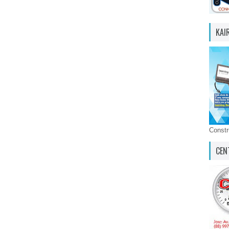
KAI
Const
CEN