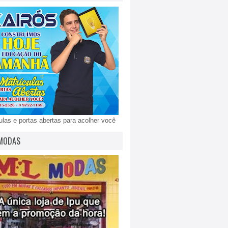
ulas e portas abertas para acolher você
MODAS