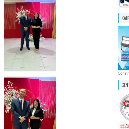
KAI
Const
CEN