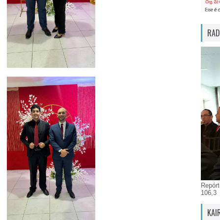
RAD
Repórt
106,3
KAI