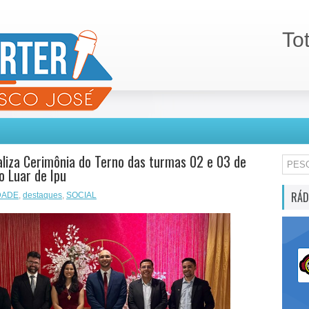
To
aliza Cerimônia do Terno das turmas 02 e 03 de
no Luar de Ipu
RÁD
DADE
,
destaques
,
SOCIAL