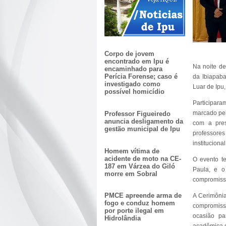
Corpo de jovem
encontrado em Ipu é
Na noite de
encaminhado para
Perícia Forense; caso é
da Ibiapaba
investigado como
Luar de Ipu
possível homicídio
Participar
marcado pel
Professor Figueiredo
anuncia desligamento da
com a pres
gestão municipal de Ipu
professores
institucional
Homem vítima de
acidente de moto na CE-
O evento t
187 em Várzea do Giló
Paula, e o
morre em Sobral
compromisso
PMCE apreende arma de
A Cerimônia
fogo e conduz homem
compromisso
por porte ilegal em
ocasião pa
Hidrolândia