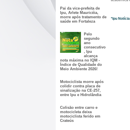
acadêmica e 
Pai da vice-prefeita de
Ipu, Arlete Mauricéia,
morre após tratamento de
*Ipu Notíci
saúde em Fortaleza
Pelo
segundo
ano
consecutivo
, Ipu
alcança
nota máxima no IQM -
Índice de Qualidade do
Meio Ambiente 2026!
Motociclista morre após
colidir contra placa de
sinalização na CE-257,
entre Ipu e Hidrolândia
Colisão entre carro e
motocicleta deixa
motociclista ferido em
Crateús