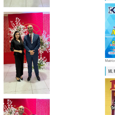
Matríc
ML 