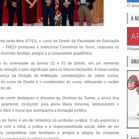
O amor
A N
sta sexta-feira (07/11), o curso de Direito da Faculdade de Educação
 – FAEDI promoveu a tradicional Cerimônia do Terno, realizada no
Afilia
, reunindo famílias, amigos e a comunidade acadêmica.
ANU
am da solenidade as turmas 02 e 03 de Direito, em um momento
a emoção e pelo significado para os futuros bacharéis. A mesa contou
ença da Direção da Instituição, coordenações de outros cursos,
 do curso de Direito e o coordenador do curso, reforçando o caráter
 do ato.
eve como destaques o discurso da Oradora da Turma, a aluna Ana
 juramento conduzido pela aluna Maria Vanessa, simbolizando o
 ético e moral que acompanha a formação jurídica.
 do Terno é um rito simbólico da profissão jurídica. O ato expressa o
 com a ética, a justiça e a responsabilidade social, além de ser
ra compartilhar com familiares e amigos a alegria da conquista