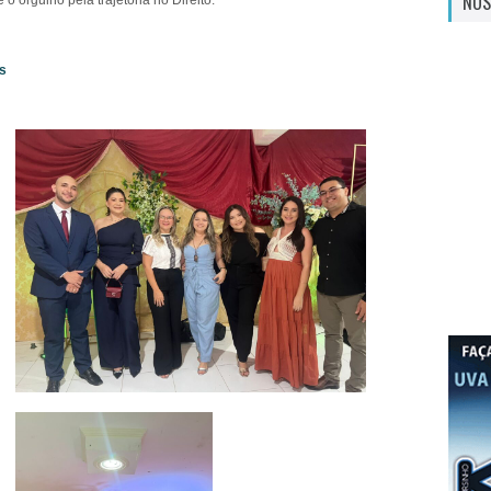
NOS
o orgulho pela trajetória no Direito.
as