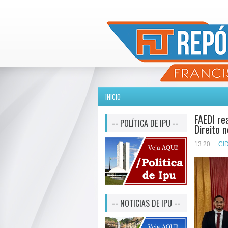
INICIO
FAEDI re
-- POLÍTICA DE IPU --
Direito 
13:20
CI
-- NOTICIAS DE IPU --