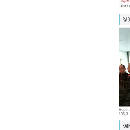
RAD
Repórt
106,3
KAI