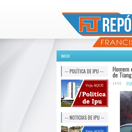
INICIO
Homem é
-- POLÍTICA DE IPU --
de Tian
14:01
PO
-- NOTICIAS DE IPU --