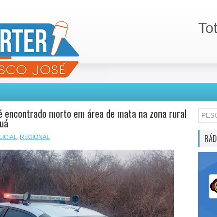
To
 encontrado morto em área de mata na zona rural
guá
RÁD
LICIAL
,
REGIONAL