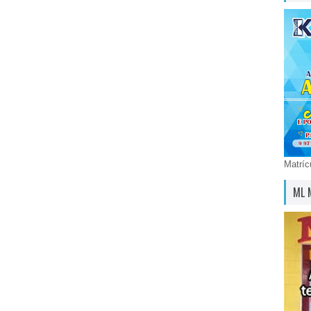
Matríc
ML 