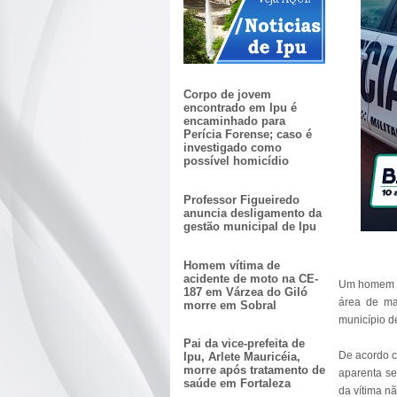
Corpo de jovem
encontrado em Ipu é
encaminhado para
Perícia Forense; caso é
investigado como
possível homicídio
Professor Figueiredo
anuncia desligamento da
gestão municipal de Ipu
Homem vítima de
acidente de moto na CE-
Um homem fo
187 em Várzea do Giló
área de ma
morre em Sobral
município d
Pai da vice-prefeita de
De acordo c
Ipu, Arlete Mauricéia,
morre após tratamento de
aparenta s
saúde em Fortaleza
da vítima nã