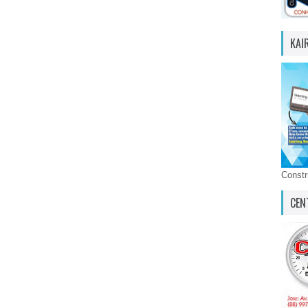
KAI
Const
CEN