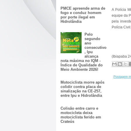
PMCE apreende arma de
A Polícia M
fogo e conduz homem
equipe da P
por porte ilegal em
pela invest
Hidrolândia
Polícia Civil
Pelo
segundo
ano
consecutivo
, Ipu
alcança
(Ibiapaba 2
nota máxima no IQM -
Índice de Qualidade do
Meio Ambiente 2026!
Postagem m
Motociclista morre após
colidir contra placa de
sinalização na CE-257,
entre Ipu e Hidrolândia
Colisão entre carro e
motocicleta deixa
motociclista ferido em
Crateús