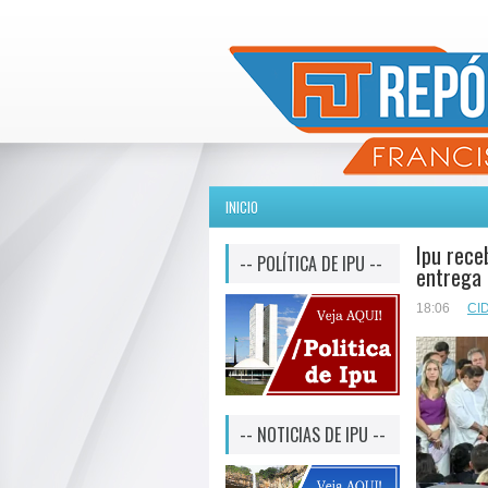
INICIO
Ipu rece
-- POLÍTICA DE IPU --
entrega 
18:06
CI
-- NOTICIAS DE IPU --