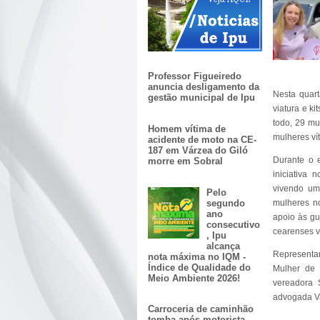
Professor Figueiredo
anuncia desligamento da
Nesta quart
gestão municipal de Ipu
viatura e k
todo, 29 mu
Homem vítima de
mulheres ví
acidente de moto na CE-
187 em Várzea do Giló
Durante o 
morre em Sobral
iniciativa 
vivendo um 
Pelo
segundo
mulheres no
ano
apoio às gu
consecutivo
cearenses ví
, Ipu
alcança
Representan
nota máxima no IQM -
Índice de Qualidade do
Mulher de 
Meio Ambiente 2026!
vereadora 
advogada Va
Carroceria de caminhão
tomba após motorista