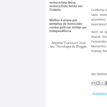
motocicleta deixa
motociclista ferido em
Crateús
Conforme in
cada munic
acessórios
Mulher é presa por
tentativa de homicídio
municípios 
contra policial militar em
Independência
Além de Ip
Aracati, Ar
Guaraciaba
Repórter Francisco José
Ipu. Tecnologia do
Blogger
.
Monsenhor 
Potengi, Rer
(Ipu Notícia
Postagem m