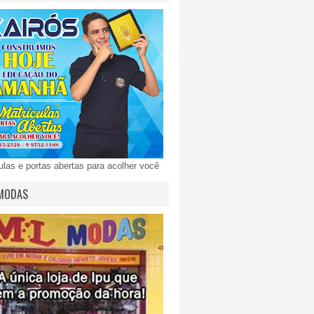
ulas e portas abertas para acolher você
MODAS