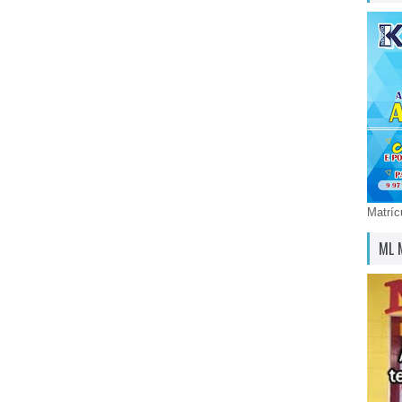
Matríc
ML 