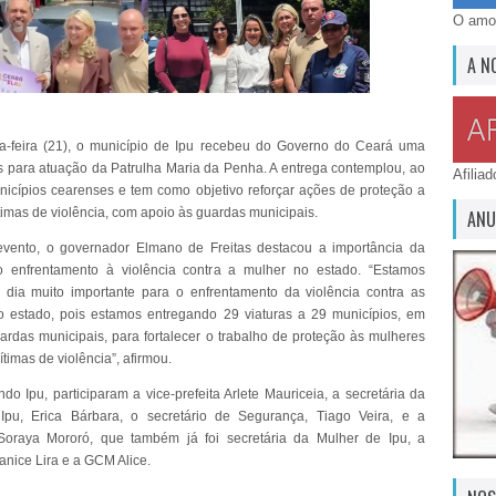
O amor
A N
a-feira (21), o município de Ipu recebeu do Governo do Ceará uma
its para atuação da Patrulha Maria da Penha. A entrega contemplou, ao
Afilia
nicípios cearenses e tem como objetivo reforçar ações de proteção a
timas de violência, com apoio às guardas municipais.
ANU
evento, o governador Elmano de Freitas destacou a importância da
no enfrentamento à violência contra a mulher no estado. “Estamos
dia muito importante para o enfrentamento da violência contra as
 estado, pois estamos entregando 29 viaturas a 29 municípios, em
ardas municipais, para fortalecer o trabalho de proteção às mulheres
timas de violência”, afirmou.
do Ipu, participaram a vice-prefeita Arlete Mauriceia, a secretária da
Ipu, Erica Bárbara, o secretário de Segurança, Tiago Veira, e a
Soraya Mororó, que também já foi secretária da Mulher de Ipu, a
nice Lira e a GCM Alice.