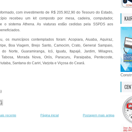
formado, com investimento de R$ 205.902,90 do Tesouro do Estado,
KAI
ípio recebeu um kit composto por mesa, cadeira, computador,
 e o sistema Athena. As viaturas estão cedidas pela SSPDS aos
beneficiados.
u, os municípios contemplados foram: Acopiara, Aiuaba, Aquiraz,
aripe, Boa Viagem, Brejo Santo, Camocim, Crato, General Sampaio,
 do Norte, Guaramiranga, Icó, Iguatu, Itapajé, Jardim, Milagres,
Tabosa, Morada Nova, Orós, Paracuru, Paraipaba, Pentecoste,
iutaba, Santana do Cariri, Varjota e Viçosa do Ceará.
Const
CEN
s)
ais recente
Página inicial
Postagem mais antiga