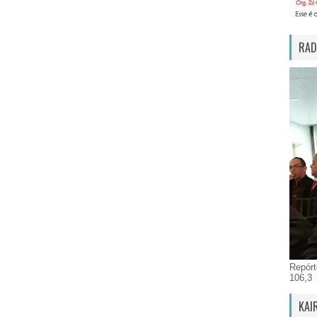
RAD
Repórt
106,3
KAI