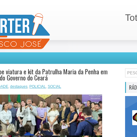
To
be viatura e kit da Patrulha Maria da Penha em
do Governo do Ceará
RÁD
DADE
,
destaques
,
POLICIAL
,
SOCIAL