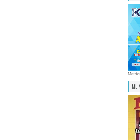
Matríc
ML 