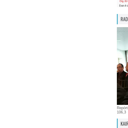
RAD
Repórt
106,3
KAI