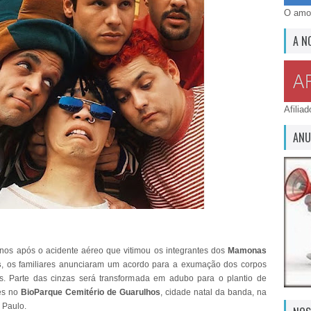
O amor
A N
Afilia
ANU
os após o acidente aéreo que vitimou os integrantes dos
Mamonas
s
, os familiares anunciaram um acordo para a exumação dos corpos
s. Parte das cinzas será transformada em adubo para o plantio de
es no
BioParque Cemitério de Guarulhos
, cidade natal da banda, na
 Paulo.