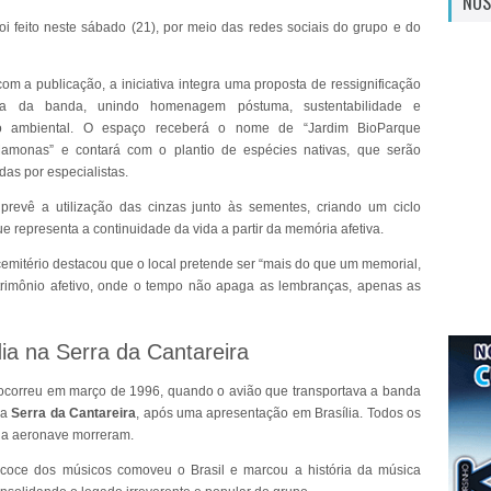
NOS
oi feito neste sábado (21), por meio das redes sociais do grupo e do
om a publicação, a iniciativa integra uma proposta de ressignificação
a da banda, unindo homenagem póstuma, sustentabilidade e
ão ambiental. O espaço receberá o nome de “Jardim BioParque
amonas” e contará com o plantio de espécies nativas, que serão
s por especialistas.
prevê a utilização das cinzas junto às sementes, criando um ciclo
e representa a continuidade da vida a partir da memória afetiva.
cemitério destacou que o local pretende ser “mais do que um memorial,
rimônio afetivo, onde o tempo não apaga as lembranças, apenas as
.
ia na Serra da Cantareira
ocorreu em março de 1996, quando o avião que transportava a banda
 a
Serra da Cantareira
, após uma apresentação em Brasília. Todos os
da aeronave morreram.
ecoce dos músicos comoveu o Brasil e marcou a história da música