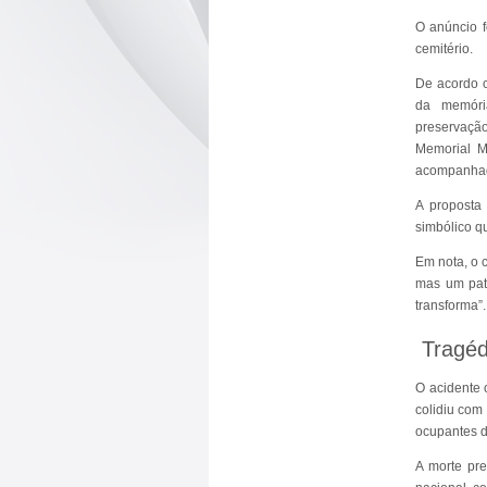
O anúncio f
cemitério.
De acordo c
da memóri
preservaç
Memorial M
acompanhada
A proposta 
simbólico qu
Em nota, o 
mas um pat
transforma”
Tragéd
O acidente 
colidiu com
ocupantes 
A morte pr