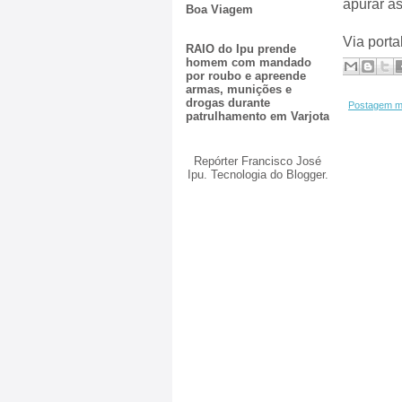
apurar as
Boa Viagem
Via port
RAIO do Ipu prende
homem com mandado
por roubo e apreende
armas, munições e
drogas durante
Postagem m
patrulhamento em Varjota
Repórter Francisco José
Ipu. Tecnologia do
Blogger
.