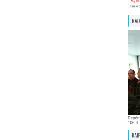
RAD
Repórt
106,3
KAI