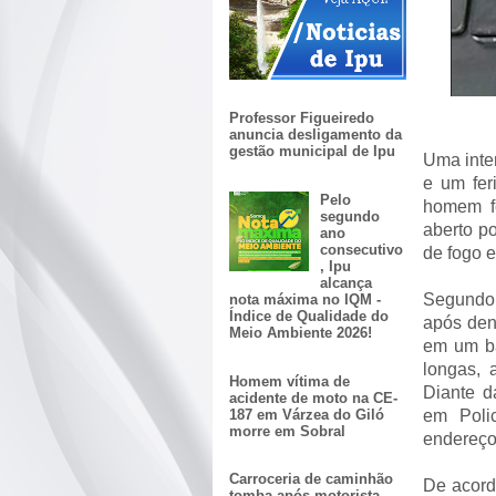
Professor Figueiredo
anuncia desligamento da
gestão municipal de Ipu
Uma inte
e um fer
Pelo
homem f
segundo
aberto po
ano
consecutivo
de fogo 
, Ipu
alcança
Segundo 
nota máxima no IQM -
Índice de Qualidade do
após den
Meio Ambiente 2026!
em um ba
longas, 
Homem vítima de
Diante d
acidente de moto na CE-
187 em Várzea do Giló
em Poli
morre em Sobral
endereço
Carroceria de caminhão
De acord
tomba após motorista