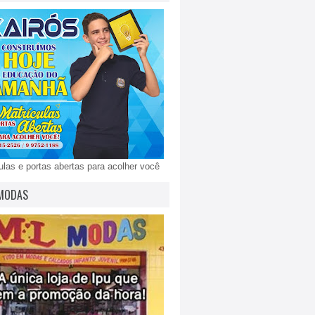
ulas e portas abertas para acolher você
MODAS