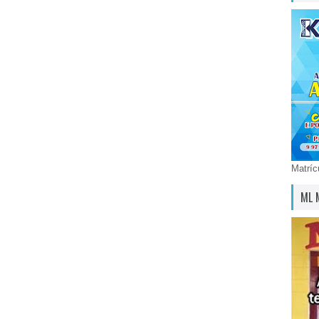
Matríc
ML 