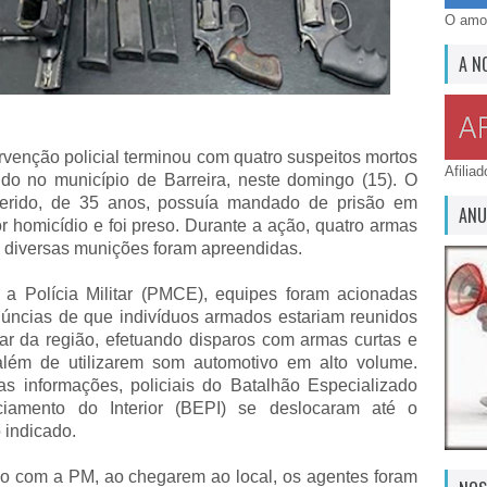
O amor
A N
rvenção policial terminou com quatro suspeitos mortos
Afilia
ido no município de Barreira, neste domingo (15). O
erido, de 35 anos, possuía mandado de prisão em
ANU
r homicídio e foi preso. Durante a ação, quatro armas
e diversas munições foram apreendidas.
a Polícia Militar (PMCE), equipes foram acionadas
úncias de que indivíduos armados estariam reunidos
r da região, efetuando disparos com armas curtas e
além de utilizarem som automotivo em alto volume.
as informações, policiais do Batalhão Especializado
ciamento do Interior (BEPI) se deslocaram até o
 indicado.
o com a PM, ao chegarem ao local, os agentes foram