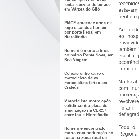
recebido
tentar desviar de buraco
em Várzea do Giló
estavam
nenhum po
PMCE apreende arma de
fogo e conduz homem
Ao fim d
por porte ilegal em
ao hospi
Hidrolândia
envolvi
também f
Homem é morto a tiros
no bairro Ponte Nova, em
escolta 
Boa Viagem
ocorrênc
crime de 
Colisão entre carro e
motocicleta deixa
No local
motociclista ferido em
Crateús
com num
numeraç
Motociclista morre após
revólver
colidir contra placa de
Foram r
sinalização na CE-257,
deflagrad
entre Ipu e Hidrolândia
Todo o m
Homem é encontrado
morto com perfuração no
Regional 
rosto na zona rural de