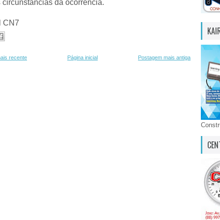
 circunstâncias da ocorrência.
al CN7
KAI
ais recente
Página inicial
Postagem mais antiga
Const
CEN