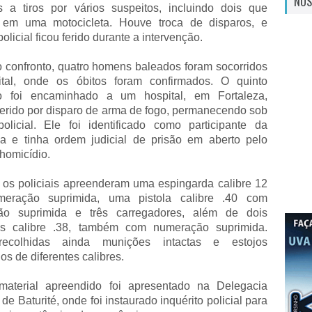
NOS
s a tiros por vários suspeitos, incluindo dois que
 em uma motocicleta. Houve troca de disparos, e
licial ficou ferido durante a intervenção.
o confronto, quatro homens baleados foram socorridos
tal, onde os óbitos foram confirmados. O quinto
do foi encaminhado a um hospital, em Fortaleza,
erido por disparo de arma de fogo, permanecendo sob
policial. Ele foi identificado como participante da
ia e tinha ordem judicial de prisão em aberto pelo
homicídio.
, os policiais apreenderam uma espingarda calibre 12
eração suprimida, uma pistola calibre .40 com
ão suprimida e três carregadores, além de dois
es calibre .38, também com numeração suprimida.
ecolhidas ainda munições intactas e estojos
os de diferentes calibres.
aterial apreendido foi apresentado na Delegacia
de Baturité, onde foi instaurado inquérito policial para