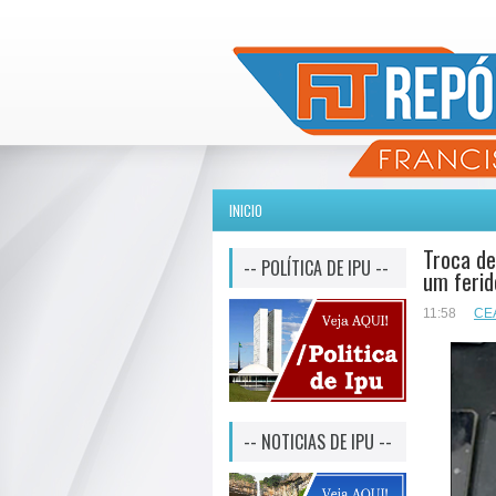
INICIO
Troca de
-- POLÍTICA DE IPU --
um ferid
11:58
CE
-- NOTICIAS DE IPU --