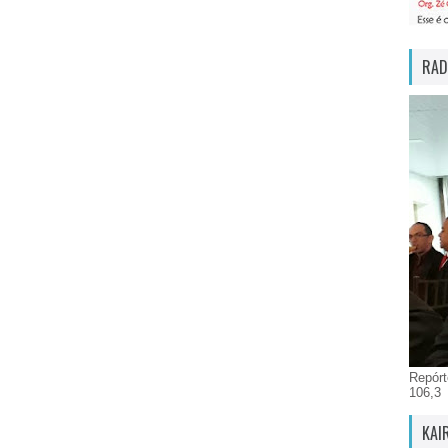
RAD
Repórt
106,3
KAI