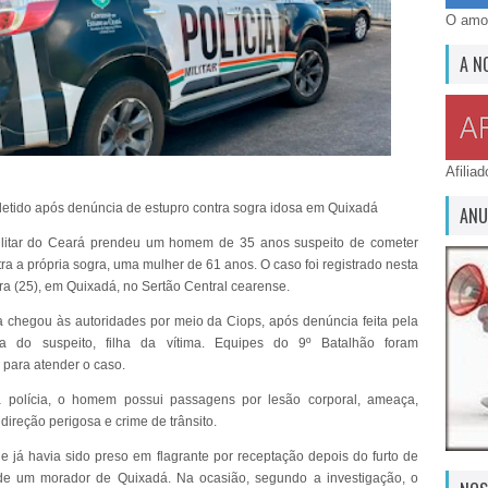
O amor
A N
Afilia
detido após denúncia de estupro contra sogra idosa em Quixadá
ANU
Militar do Ceará prendeu um homem de 35 anos suspeito de cometer
ra a própria sogra, uma mulher de 61 anos. O caso foi registrado nesta
ra (25), em Quixadá, no Sertão Central cearense.
a chegou às autoridades por meio da Ciops, após denúncia feita pela
a do suspeito, filha da vítima. Equipes do 9º Batalhão foram
 para atender o caso.
 polícia, o homem possui passagens por lesão corporal, ameaça,
direção perigosa e crime de trânsito.
e já havia sido preso em flagrante por receptação depois do furto de
de um morador de Quixadá. Na ocasião, segundo a investigação, o