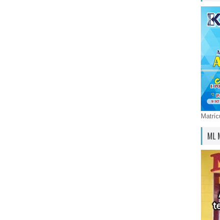
Matríc
ML 