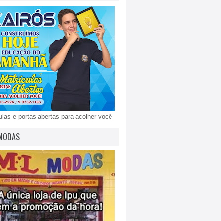
ulas e portas abertas para acolher você
MODAS