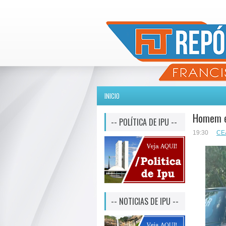
INICIO
Homem é 
-- POLÍTICA DE IPU --
19:30
CE
-- NOTICIAS DE IPU --