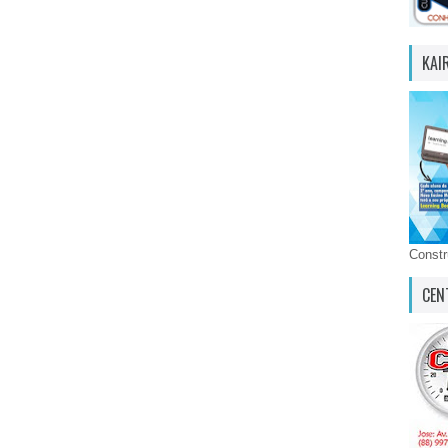
KAI
Const
CEN