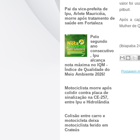
valor foi u
Pai da vice-prefeita de
pitbull.
Ipu, Arlete Mauricéia,
morre após tratamento de
Após a cap
saúde em Fortaleza
Mulher de Q
Pelo
segundo
ano
(Ibiapaba 2
consecutivo
, Ipu
alcança
nota máxima no IQM -
Índice de Qualidade do
Postagem m
Meio Ambiente 2026!
Motociclista morre após
colidir contra placa de
sinalização na CE-257,
entre Ipu e Hidrolândia
Colisão entre carro e
motocicleta deixa
motociclista ferido em
Crateús