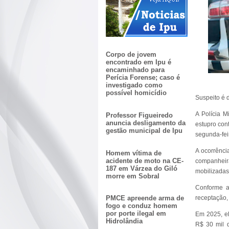
Corpo de jovem
encontrado em Ipu é
encaminhado para
Perícia Forense; caso é
investigado como
possível homicídio
Suspeito é 
A Polícia 
Professor Figueiredo
anuncia desligamento da
estupro cont
gestão municipal de Ipu
segunda-fei
A ocorrênci
Homem vítima de
acidente de moto na CE-
companheir
187 em Várzea do Giló
mobilizadas
morre em Sobral
Conforme a
receptação, 
PMCE apreende arma de
fogo e conduz homem
por porte ilegal em
Em 2025, el
Hidrolândia
R$ 30 mil 