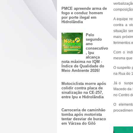
verbalizaç
PMCE apreende arma de
composição
fogo e conduz homem
por porte ilegal em
A equipe re
Hidrolândia
contra a v
situação se
Pelo
mais próxim
segundo
ferimentos e
ano
consecutivo
Com o indiv
, Ipu
alcança
mesma que e
nota máxima no IQM -
Índice de Qualidade do
O suspeito 
Meio Ambiente 2026!
na Rua do 15
Já o suspe
Motociclista morre após
colidir contra placa de
Macedo da Si
sinalização na CE-257,
no Centro d
entre Ipu e Hidrolândia
O element
Carroceria de caminhão
procediment
tomba após motorista
tentar desviar de buraco
em Várzea do Giló