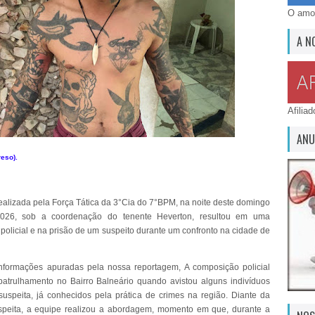
O amor
A N
Afilia
ANU
eso).
alizada pela Força Tática da 3°Cia do 7°BPM, na noite deste domingo
2026, sob a coordenação do tenente Heverton, resultou em uma
 policial e na prisão de um suspeito durante um confronto na cidade de
formações apuradas pela nossa reportagem, A composição policial
atrulhamento no Bairro Balneário quando avistou alguns indivíduos
suspeita, já conhecidos pela prática de crimes na região. Diante da
speita, a equipe realizou a abordagem, momento em que, durante a