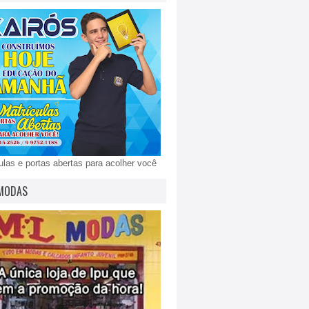
ulas e portas abertas para acolher você
MODAS