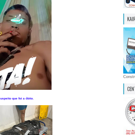
KAI
Const
CEN
uspeito que foi a óbito.