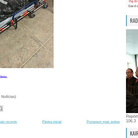
RAD
bito.
 Notícias)
Repórt
106,3
ais recente
Página inicial
Postagem mais antiga
KAI