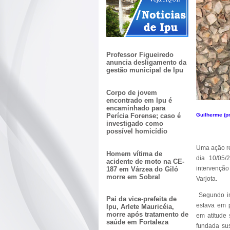
Professor Figueiredo
anuncia desligamento da
gestão municipal de Ipu
Corpo de jovem
encontrado em Ipu é
encaminhado para
Perícia Forense; caso é
Guilherme (pr
investigado como
possível homicídio
Uma ação re
Homem vítima de
dia 10/05/
acidente de moto na CE-
intervenção
187 em Várzea do Giló
morre em Sobral
Varjota.
Segundo in
Pai da vice-prefeita de
estava em p
Ipu, Arlete Mauricéia,
morre após tratamento de
em atitude 
saúde em Fortaleza
fundada su