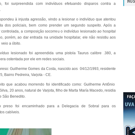
NOS
ão, foi surpreendida com indivíduos efetuando disparos contra a
.
spondeu à injusta agressão, vindo a lesionar o indivíduo que atentou
ida dos policiais, bem como prender um segundo suspeito. Após a
r controlada, a composição socorreu o indivíduo lesionado ao hospital
o, porém, ao dar entrada na unidade hospitalar, ele não resistiu aos
 veio a óbito.
íduo lesionado foi apreendida uma pistola Taurus calibre .380, a
ra ostentada por ele em redes sociais.
preso: Guilherme Gomes da Costa, nascido aos 04/12/1993, residente
, Bairro Pedreira, Varjota - CE.
ito que acabou morrendo foi identificado como: Guilherme Antônio
lva, 20 anos, natural de Varjota, filho de Marta María Macedo, residia
e São Benedito.
o preso foi encaminhado para a Delegacia de Sobral para os
os cabíveis.