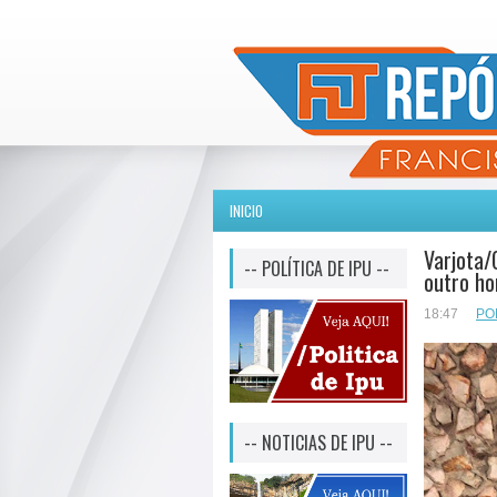
INICIO
Varjota/
-- POLÍTICA DE IPU --
outro ho
18:47
PO
-- NOTICIAS DE IPU --