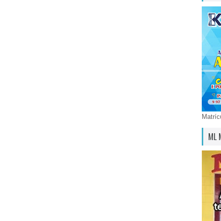
Matríc
ML 