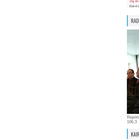
RAD
Repórt
106,3
KAI