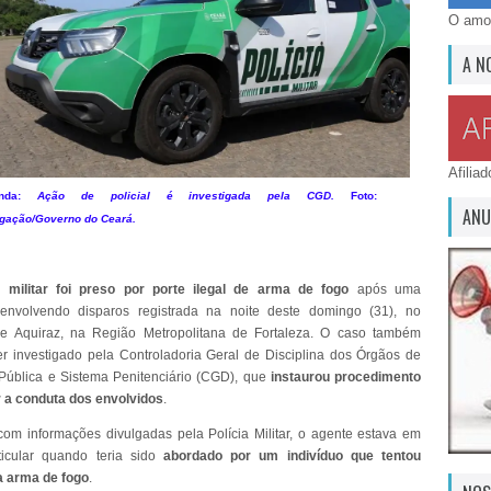
O amor
A N
Afilia
enda:
Ação de policial é investigada pela CGD.
Foto:
ANU
lgação/Governo do Ceará.
l militar foi preso por porte ilegal de arma de fogo
após uma
 envolvendo disparos registrada na noite deste domingo (31), no
de Aquiraz, na Região Metropolitana de Fortaleza. O caso também
r investigado pela Controladoria Geral de Disciplina dos Órgãos de
ública e Sistema Penitenciário (CGD), que
instaurou procedimento
 a conduta dos envolvidos
.
om informações divulgadas pela Polícia Militar, o agente estava em
ticular quando teria sido
abordado por um indivíduo que tentou
a arma de fogo
.