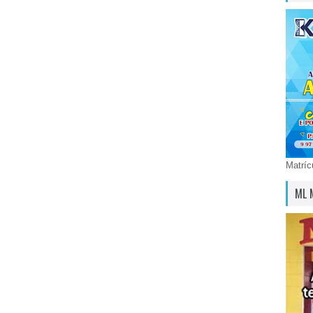
Matríc
ML 