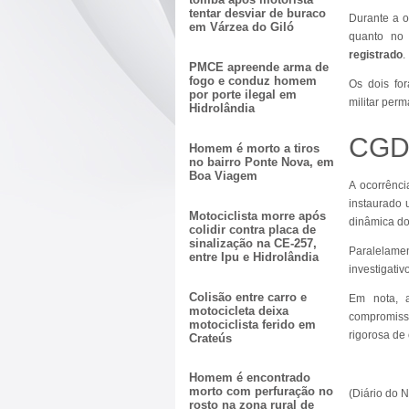
tentar desviar de buraco
Durante a o
em Várzea do Giló
quanto no
registrado
.
PMCE apreende arma de
fogo e conduz homem
Os dois fo
por porte ilegal em
militar perm
Hidrolândia
CGD 
Homem é morto a tiros
no bairro Ponte Nova, em
Boa Viagem
A ocorrênci
instaurado 
Motociclista morre após
dinâmica do
colidir contra placa de
sinalização na CE-257,
Paralelamen
entre Ipu e Hidrolândia
investigati
Colisão entre carro e
Em nota, a
motocicleta deixa
compromiss
motociclista ferido em
rigorosa de
Crateús
Homem é encontrado
morto com perfuração no
(Diário do 
rosto na zona rural de