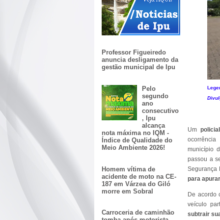
Professor Figueiredo
anuncia desligamento da
gestão municipal de Ipu
Pelo
Leg
segundo
Divu
ano
consecutivo
, Ipu
alcança
Um
policia
nota máxima no IQM -
ocorrência
Índice de Qualidade do
Meio Ambiente 2026!
município 
passou a se
Homem vítima de
Segurança P
acidente de moto na CE-
para apurar
187 em Várzea do Giló
morre em Sobral
De acordo c
veículo par
Carroceria de caminhão
subtrair su
tomba após motorista