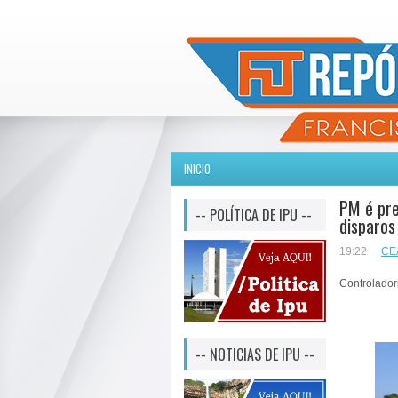
INICIO
PM é pre
-- POLÍTICA DE IPU --
disparos
19:22
CE
Controlador
-- NOTICIAS DE IPU --