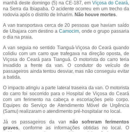
manhã deste domingo (5) na CE-187, em
Viçosa do Ceará
,
na Serra da Ibiapaba. O acidente ocorreu em um trecho da
rodovia após o distrito de Inharim.
Não houve mortes
.
A van transportava cerca de 20 pessoas que haviam saído
de Ubajara com destino a
Camocim
, onde o grupo passaria
o dia na praia.
A van seguia no sentido Tianguá-Viçosa do Ceará quando
colidiu com um carro que trafegava na direção oposta, de
Viçosa do Ceará para Tianguá. O motorista do carro teria
invadido a frente da van. O condutor do veículo de
passageiros ainda tentou desviar, mas não conseguiu evitar
a batida.
O impacto atingiu a parte lateral traseira da van. O motorista
do carro foi socorrido para o Hospital de Viçosa do Ceará
com um ferimento na cabeça e escoriações pelo corpo.
Equipes do Serviço de Atendimento Móvel de Urgência
(Samu) realizaram o atendimento pré-hospitalar no local.
Já os passageiros da van
não sofreram ferimentos
graves
, conforme as informações obtidas no local. O