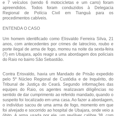
e 7 veículos (sendo 6 motocicletas e um carro) foram
apreendidos. Todos foram conduzidos à Delegacia
Regional de Polícia Civil em Tianguá para os
procedimentos cabíveis.
ENTENDA O CASO
Um homem identificado como Elisvaldo Ferreira Silva, 21
anos, com antecedentes por crimes de latrocínio, roubo e
porte ilegal de arma de fogo, morreu na noite da sexta-feira
(7) em Ubajara, após reagir a uma abordagem dos policiais
do Raio no bairro São Sebastião.
Contra Erisvaldo, havia um Mandado de Prisão expedido
pelo 5º Núcleo Regional de Custódia e de Inquérito, do
Tribunal de Justiça do Ceará. Segundo informações das
equipes do Raio, os agentes realizavam diligências no
sentido de dar cumprimento ao referido mandado, quando o
suspeito foi localizado em uma casa. Ao fazer a abordagem,
o indivíduo sacou de uma arma de fogo, momento em que
foi alvejado e socorrido ao hospital de Ubajara, onde veio a
óbito. A arma usada por ele, um revólver calibre 38, com