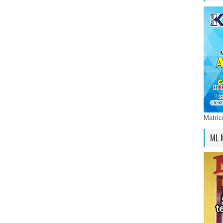
Matríc
ML 