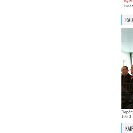
RAD
Repórt
106,3
KAI