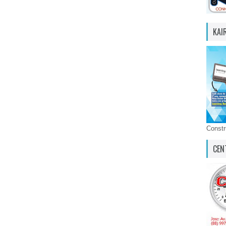
KAI
Const
CEN