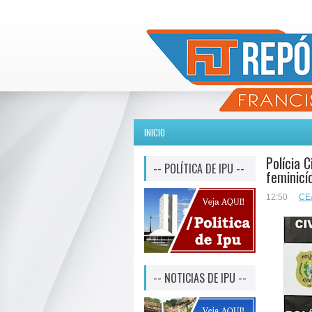
INICIO
Polícia 
-- POLÍTICA DE IPU --
feminicí
12:50
CE
-- NOTICIAS DE IPU --