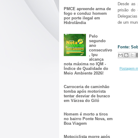
Desde as p
PMCE apreende arma de
prisão do 
fogo e conduz homem
Delegacias
por porte ilegal em
de um munic
Hidrolândia
Pelo
segundo
ano
Fonte: Sob
consecutivo
, Ipu
alcança
nota máxima no IQM -
Índice de Qualidade do
Postagem m
Meio Ambiente 2026!
Carroceria de caminhão
tomba após motorista
tentar desviar de buraco
em Várzea do Giló
Homem é morto a tiros
no bairro Ponte Nova, em
Boa Viagem
Motociclista morre após