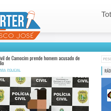
To
Civil de Camocim prende homem acusado de
dio
RÁD
ARA
,
POLICIAL