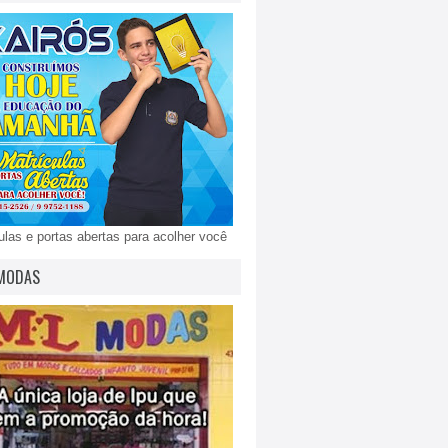
ulas e portas abertas para acolher você
MODAS