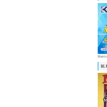
Matríc
ML 