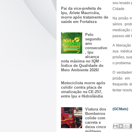
sou levado 
Pai da vice-prefeita de
Cidade.
Ipu, Arlete Mauricéia,
morre após tratamento de
Na prisão m
saúde em Fortaleza
sérios pro
medicação r
Pelo
passou até 
segundo
ano
A liberação
consecutivo
sua médica
, Ipu
alcança
prisões, sua
nota máxima no IQM -
o problema s
Índice de Qualidade do
Meio Ambiente 2026!
O verdadeir
prisão em
Motociclista morre após
frequente d
colidir contra placa de
tentar reso
sinalização na CE-257,
entre Ipu e Hidrolândia
Viatura dos
(GCMais)
Bombeiros
colide com
carreta e
deixa cinco
militares