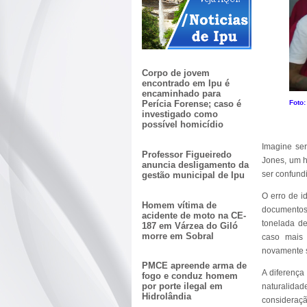
Corpo de jovem
encontrado em Ipu é
encaminhado para
Foto:
Perícia Forense; caso é
investigado como
possível homicídio
Imagine ser
Professor Figueiredo
Jones, um h
anuncia desligamento da
ser confund
gestão municipal de Ipu
O erro de i
Homem vítima de
documentos
acidente de moto na CE-
tonelada d
187 em Várzea do Giló
morre em Sobral
caso mais 
novamente s
PMCE apreende arma de
A diferença
fogo e conduz homem
por porte ilegal em
naturalidad
Hidrolândia
consideraçã