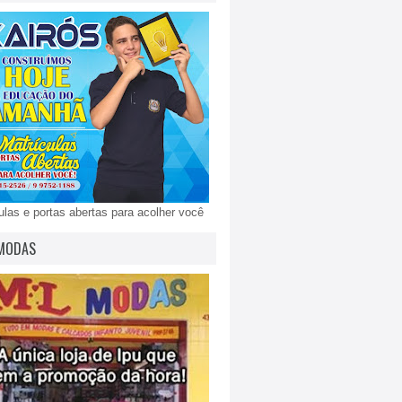
ulas e portas abertas para acolher você
MODAS