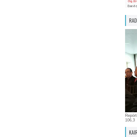
RAD
Repórt
106,3
KAI