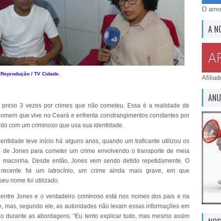
O amor
A N
 Reprodução / TV Cidade.
Afilia
ANU
 preso 3 vezes por crimes que não cometeu. Essa é a realidade de
omem que vive no Ceará e enfrenta constrangimentos constantes por
ido com um criminoso que usa sua identidade.
dentidade teve início há alguns anos, quando um traficante utilizou os
 de Jones para cometer um crime envolvendo o transporte de meia
e maconha. Desde então, Jones vem sendo detido repetidamente. O
recente foi um latrocínio, um crime ainda mais grave, em que
eu nome foi utilizado.
 entre Jones e o verdadeiro criminoso está nos nomes dos pais e na
e, mas, segundo ele, as autoridades não levam essas informações em
o durante as abordagens. “Eu tento explicar tudo, mas mesmo assim