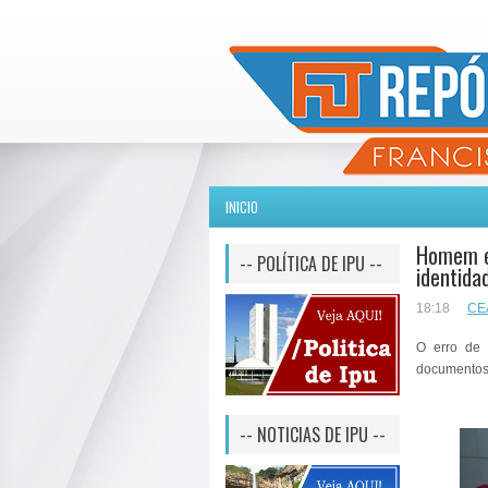
INICIO
Homem é 
-- POLÍTICA DE IPU --
identida
18:18
CE
O erro de 
documentos
-- NOTICIAS DE IPU --