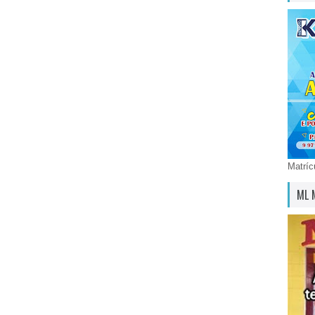
Matríc
ML 