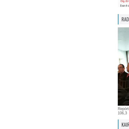
RAD
Repórt
106,3
KAI