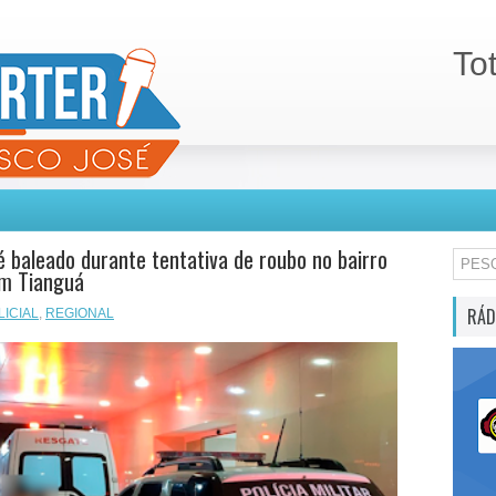
To
baleado durante tentativa de roubo no bairro
em Tianguá
RÁD
LICIAL
,
REGIONAL