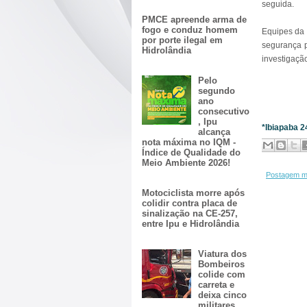
seguida.
PMCE apreende arma de
fogo e conduz homem
Equipes da 
por porte ilegal em
segurança p
Hidrolândia
investigaçã
Pelo
segundo
ano
consecutivo
, Ipu
*Ibiapaba 
alcança
nota máxima no IQM -
Índice de Qualidade do
Meio Ambiente 2026!
Postagem m
Motociclista morre após
colidir contra placa de
sinalização na CE-257,
entre Ipu e Hidrolândia
Viatura dos
Bombeiros
colide com
carreta e
deixa cinco
militares