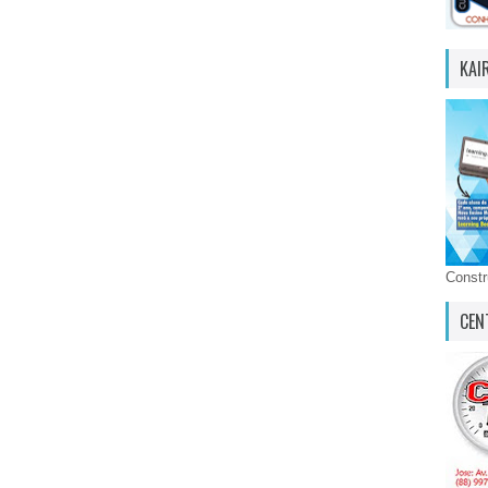
KAI
Const
CEN