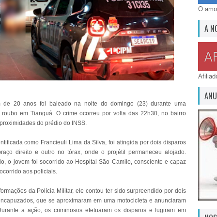
O amor
A N
Afilia
ANU
de 20 anos foi baleado na noite do domingo (23) durante uma
e roubo em Tianguá. O crime ocorreu por volta das 22h30, no bairro
proximidades do prédio do INSS.
entificada como Francieuli Lima da Silva, foi atingida por dois disparos
ço direito e outro no tórax, onde o projétil permaneceu alojado.
o, o jovem foi socorrido ao Hospital São Camilo, consciente e capaz
 ocorrido aos policiais.
ormações da Polícia Militar, ele contou ter sido surpreendido por dois
 encapuzados, que se aproximaram em uma motocicleta e anunciaram
Durante a ação, os criminosos efetuaram os disparos e fugiram em