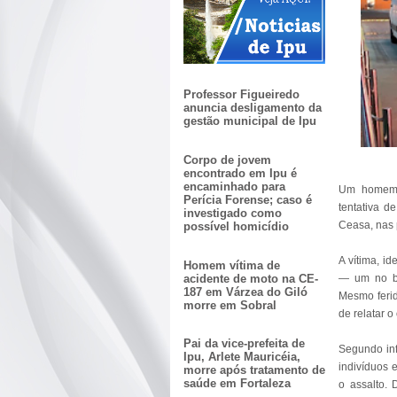
Professor Figueiredo
anuncia desligamento da
gestão municipal de Ipu
Corpo de jovem
encontrado em Ipu é
encaminhado para
Um homem 
Perícia Forense; caso é
tentativa d
investigado como
Ceasa, nas 
possível homicídio
A vítima, id
Homem vítima de
acidente de moto na CE-
— um no bra
187 em Várzea do Giló
Mesmo ferid
morre em Sobral
de relatar o
Pai da vice-prefeita de
Segundo inf
Ipu, Arlete Mauricéia,
indivíduos
morre após tratamento de
saúde em Fortaleza
o assalto. 