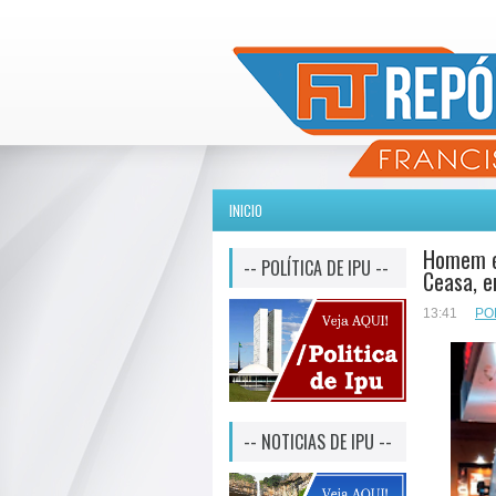
INICIO
Homem é 
-- POLÍTICA DE IPU --
Ceasa, 
13:41
PO
-- NOTICIAS DE IPU --