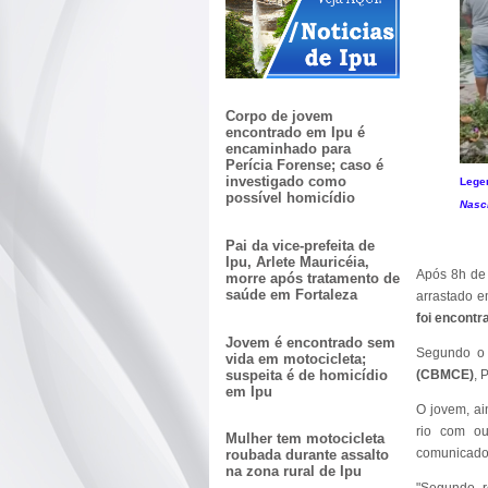
Corpo de jovem
encontrado em Ipu é
encaminhado para
Perícia Forense; caso é
investigado como
Lege
possível homicídio
Nasc
Pai da vice-prefeita de
Ipu, Arlete Mauricéia,
Após 8h de
morre após tratamento de
saúde em Fortaleza
arrastado e
foi encontr
Jovem é encontrado sem
Segundo o
vida em motocicleta;
suspeita é de homicídio
(CBMCE)
, 
em Ipu
O jovem, ai
rio com ou
Mulher tem motocicleta
comunicado 
roubada durante assalto
na zona rural de Ipu