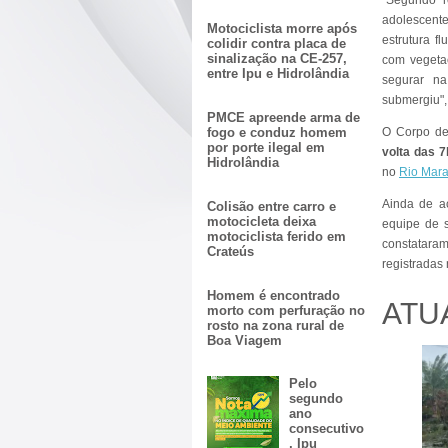
"Segundo r
adolescent
Motociclista morre após
estrutura 
colidir contra placa de
sinalização na CE-257,
com vegeta
entre Ipu e Hidrolândia
segurar na
submergiu",
PMCE apreende arma de
fogo e conduz homem
O Corpo de
por porte ilegal em
volta das 
Hidrolândia
no
Rio Mar
Ainda de a
Colisão entre carro e
motocicleta deixa
equipe de 
motociclista ferido em
constataram
Crateús
registradas 
Homem é encontrado
ATU
morto com perfuração no
rosto na zona rural de
Boa Viagem
Pelo
segundo
ano
consecutivo
, Ipu