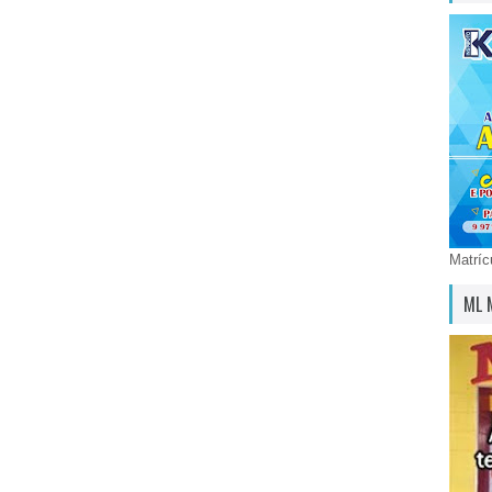
Matríc
ML 