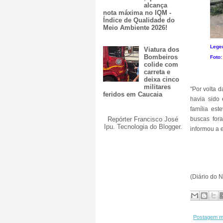
alcança
nota máxima no IQM -
Índice de Qualidade do
Meio Ambiente 2026!
Lege
Viatura dos
Bombeiros
Foto:
colide com
carreta e
deixa cinco
militares
"Por volta 
feridos em Caucaia
havia sido 
família est
Repórter Francisco José
buscas for
Ipu. Tecnologia do
Blogger
.
informou a e
(Diário do 
Postagem m