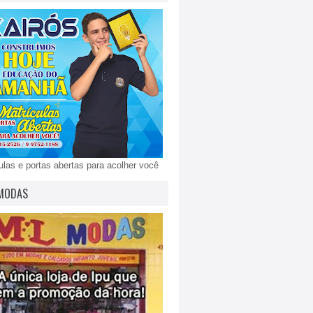
ulas e portas abertas para acolher você
MODAS