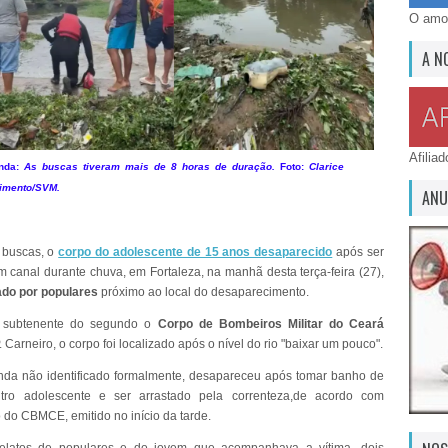
O amor
A N
Afilia
nda:
As buscas tiveram mais de 8 horas de duração.
Foto:
Clarice
imento/SVM.
ANU
 buscas, o
corpo do adolescente de 15 anos desaparecido
após ser
m canal durante chuva, em Fortaleza, na manhã desta terça-feira (27),
ado por populares
próximo ao local do desaparecimento.
 subtenente do segundo o
Corpo de Bombeiros Militar do Ceará
P. Carneiro, o corpo foi localizado após o nível do rio "baixar um pouco".
nda não identificado formalmente, desapareceu após tomar banho de
tro adolescente e ser arrastado pela correnteza,de acordo com
do CBMCE, emitido no início da tarde.