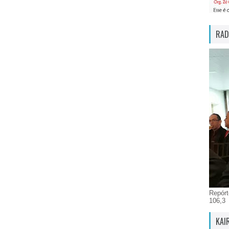
RAD
Repórt
106,3
KAI