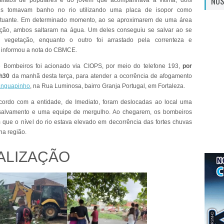
NOS
elatos de populares e do jovem que acompanhava a vítima, dois
es tomavam banho no rio utilizando uma placa de isopor como
flutuante. Em determinado momento, ao se aproximarem de uma área
ção, ambos saltaram na água. Um deles conseguiu se salvar ao se
 vegetação, enquanto o outro foi arrastado pela correnteza e
 informou a nota do CBMCE.
 Bombeiros foi acionado via CIOPS, por meio do telefone 193,
por
7h30
da manhã desta terça, para atender a ocorrência de afogamento
anguapinho
, na Rua Luminosa, bairro Granja Portugal, em Fortaleza.
cordo com a entidade, de Imediato, foram deslocadas ao local uma
salvamento e uma equipe de mergulho. Ao chegarem, os bombeiros
 que o nível do rio estava elevado em decorrência das fortes chuvas
na região.
ALIZAÇÃO