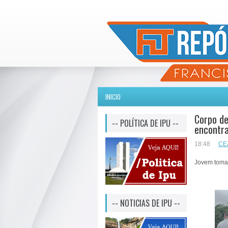
INICIO
Corpo de
-- POLÍTICA DE IPU --
encontr
18:48
CE
Jovem tomav
-- NOTICIAS DE IPU --