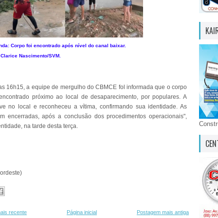
KAI
nda:
Corpo foi encontrado após nível do canal baixar.
Clarice Nascimento/SVM.
das 16h15, a equipe de mergulho do CBMCE fol informada que o corpo
encontrado próximo ao local de desaparecimento, por populares. A
eve no local e reconheceu a vítima, confirmando sua identidade. As
am encerradas, após a conclusão dos procedimentos operacionais",
Const
ntidade, na tarde desta terça.
CEN
Nordeste)
ais recente
Página inicial
Postagem mais antiga