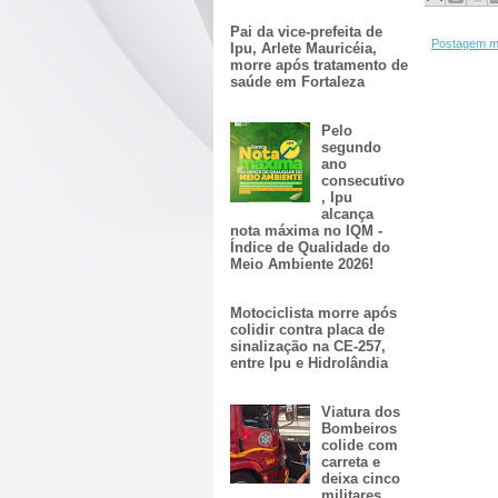
Pai da vice-prefeita de
Postagem m
Ipu, Arlete Mauricéia,
morre após tratamento de
saúde em Fortaleza
Pelo
segundo
ano
consecutivo
, Ipu
alcança
nota máxima no IQM -
Índice de Qualidade do
Meio Ambiente 2026!
Motociclista morre após
colidir contra placa de
sinalização na CE-257,
entre Ipu e Hidrolândia
Viatura dos
Bombeiros
colide com
carreta e
deixa cinco
militares