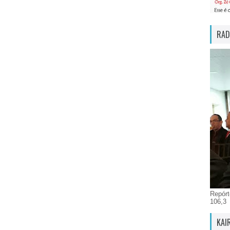
RAD
Repórt
106,3
KAI