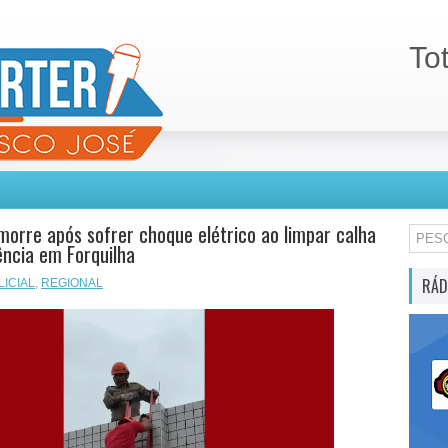
To
rre após sofrer choque elétrico ao limpar calha
ência em Forquilha
RÁD
LICIAL
,
REGIONAL