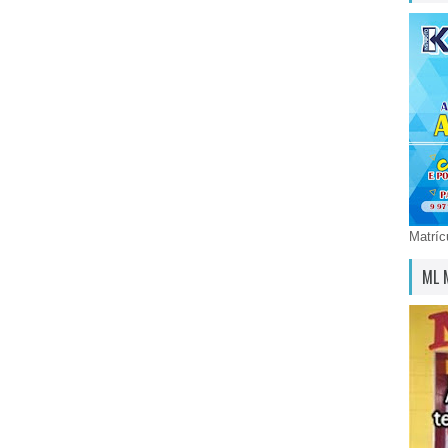
Matríc
ML 