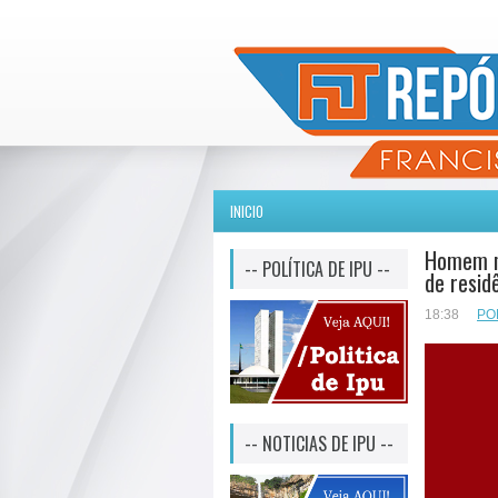
INICIO
Homem mo
-- POLÍTICA DE IPU --
de resid
18:38
PO
-- NOTICIAS DE IPU --