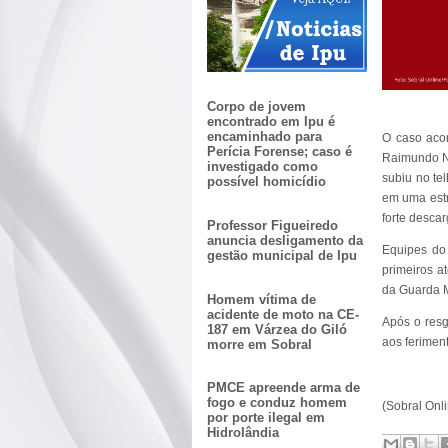
Corpo de jovem
encontrado em Ipu é
encaminhado para
O caso aco
Perícia Forense; caso é
Raimundo No
investigado como
subiu no te
possível homicídio
em uma estr
forte descar
Professor Figueiredo
anuncia desligamento da
Equipes do
gestão municipal de Ipu
primeiros a
da Guarda Mu
Homem vítima de
acidente de moto na CE-
Após o resg
187 em Várzea do Giló
aos feriment
morre em Sobral
PMCE apreende arma de
fogo e conduz homem
(Sobral Onl
por porte ilegal em
Hidrolândia