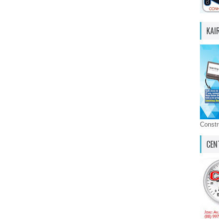
KAI
Const
CEN