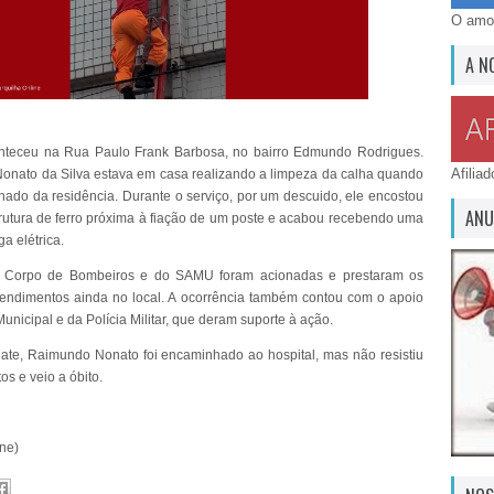
O amor
A N
nteceu na Rua Paulo Frank Barbosa, no bairro Edmundo Rodrigues.
Afilia
nato da Silva estava em casa realizando a limpeza da calha quando
lhado da residência. Durante o serviço, por um descuido, ele encostou
ANU
utura de ferro próxima à fiação de um poste e acabou recebendo uma
ga elétrica.
 Corpo de Bombeiros e do SAMU foram acionadas e prestaram os
tendimentos ainda no local. A ocorrência também contou com o apoio
nicipal e da Polícia Militar, que deram suporte à ação.
ate, Raimundo Nonato foi encaminhado ao hospital, mas não resistiu
os e veio a óbito.
ine)