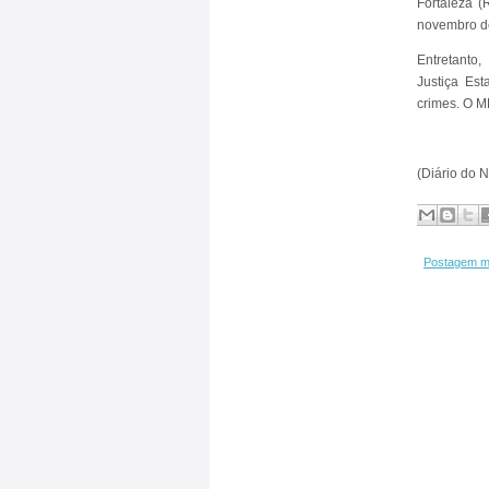
Fortaleza (
novembro d
Entretanto,
Justiça Es
crimes. O M
(Diário do 
Postagem m