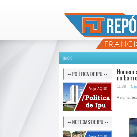
INICIO
Homem a
-- POLÍTICA DE IPU --
no bairr
11:38
CE
A vítima res
-- NOTICIAS DE IPU --