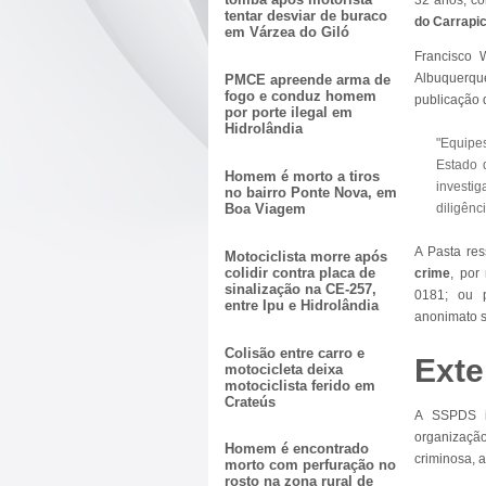
32 anos, c
tentar desviar de buraco
do Carrapic
em Várzea do Giló
Francisco 
Albuquerqu
PMCE apreende arma de
fogo e conduz homem
publicação 
por porte ilegal em
Hidrolândia
"Equipe
Estado 
Homem é morto a tiros
investi
no bairro Ponte Nova, em
Boa Viagem
diligênc
A Pasta re
Motociclista morre após
colidir contra placa de
crime
, por
sinalização na CE-257,
0181; ou pe
entre Ipu e Hidrolândia
anonimato s
Colisão entre carro e
Exte
motocicleta deixa
motociclista ferido em
Crateús
A SSPDS in
organizaçã
Homem é encontrado
criminosa, a
morto com perfuração no
rosto na zona rural de