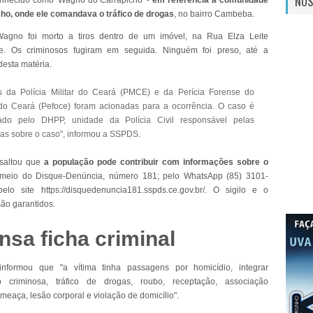
NOS
onhecido como 'Wagno do Carrapicho' -
em referência à comunidade
ho, onde ele comandava o tráfico de drogas
, no bairro Cambeba.
Wagno foi morto a tiros dentro de um imóvel, na Rua Elza Leite
e. Os criminosos fugiram em seguida. Ninguém foi preso, até a
desta matéria.
s da Polícia Militar do Ceará (PMCE) e da Perícia Forense do
do Ceará (Pefoce) foram acionadas para a ocorrência. O caso é
gado pelo DHPP, unidade da Polícia Civil responsável pelas
ias sobre o caso", informou a SSPDS.
ssaltou que
a população pode contribuir com informações sobre o
 meio do Disque-Denúncia, número 181; pelo WhatsApp (85) 3101-
lo site https://disquedenuncia181.sspds.ce.gov.br/. O sigilo e o
ão garantidos.
nsa ficha criminal
formou que "a vítima tinha passagens por homicídio, integrar
o criminosa, tráfico de drogas, roubo, receptação, associação
meaça, lesão corporal e violação de domicílio".