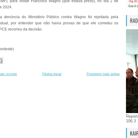
RMF), para visitar Francisco Wagno (que estava preso), no dia 2 de
e 2024.
 a denúncia do Ministério Público contra Wagno foi rejeitada pela
RAD
tadual, por entender que não havia provas de que ele cometeu os
PCE recorreu da decisão.
Nordeste)
ais recente
Página inicial
Postagem mais antiga
Repórt
106,3
KAI