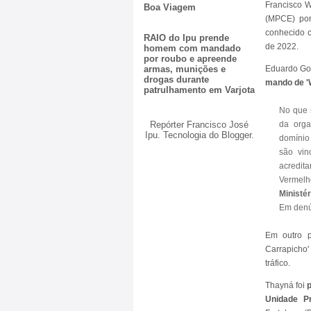
Francisco W
Boa Viagem
(MPCE) por
conhecido c
RAIO do Ipu prende
de 2022.
homem com mandado
por roubo e apreende
Eduardo Gom
armas, munições e
drogas durante
mando de '
patrulhamento em Varjota
No que s
Repórter Francisco José
da orga
Ipu. Tecnologia do
Blogger
.
domínio
são vin
acredit
Vermelho
Ministé
Em denú
Em outro p
Carrapicho'
tráfico.
Thayná foi
Unidade Pr