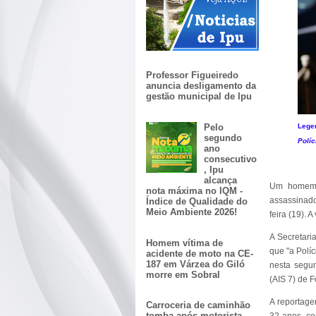
Professor Figueiredo
anuncia desligamento da
gestão municipal de Ipu
Pelo
Lege
segundo
Políc
ano
consecutivo
, Ipu
alcança
Um homem 
nota máxima no IQM -
assassinado
Índice de Qualidade do
Meio Ambiente 2026!
feira (19). A
A Secretari
Homem vítima de
que "a Polí
acidente de moto na CE-
187 em Várzea do Giló
nesta segun
morre em Sobral
(AIS 7) de F
A reportage
Carroceria de caminhão
tomba após motorista