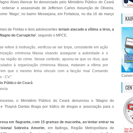
agno Alves Alencar foi denunciado pelo Ministério Público do Ceará
 ordenar o assassinato de Jefferson Carlos Assunção de Oliveira,
omo 'Mago', no bairro Messejana, em Fortaleza, no dia 16 de março
KAI
es de Freitas e dois adolescentes
teriam atacado a vítima a tiros, a
Wagno do Carrapicho'
, segundo o MPCE.
e refere à motivação, verificou-se ser torpe, consistente em ação
nização criminosa Massa visando assegurar a autoridade e o
 na região do crime. Nesse contexto, apurou-se que os réus, que
culados à organização criminosa Massa, mataram a vítima por
arem que o mesmo tinha vínculo com a facção rival Comando
Const
 - CV."
rio Público do Ceará
CEN
ncia
rocesso, o Ministério Público do Ceará denunciou o 'Wagno do
 e Thayná Dantas Braga por tráfico de drogas e associação para o
presa em flagrante, com 15 gramas de maconha, ao tentar entrar na
isional Sobreira Amorim
, em Itaitinga, Região Metropolitana de