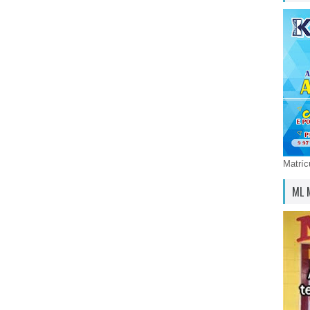
Matríc
ML 