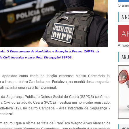
O amor
A N
Afilia
nda:
O Departamento de Homicídios e Proteção à Pessoa (DHPP), da
ANU
ia Civil, investiga o caso.
Foto:
Divulgação/ SSPDS.
apontado como chefe da facção cearense Massa Carcerária foi
 a tiros, no bairro Cambeba, em Fortaleza, na manhã desta segunda-
 vítima tinha uma vasta ficha criminal.
a da Segurança Pública e Defesa Social do Ceará (SSPDS) confirmou
cia Civil do Estado do Ceará (PCCE) investiga um homicídio registrado,
da-feira (19), no bairro Cambeba - Área Integrada de Segurança 7
ortaleza".
m apurou que a vítima se trata de Francisco Wagno Alves Alencar, de