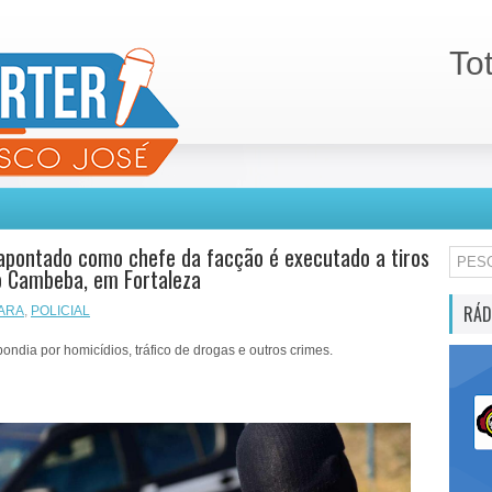
To
pontado como chefe da facção é executado a tiros
o Cambeba, em Fortaleza
RÁD
ARA
,
POLICIAL
pondia por homicídios, tráfico de drogas e outros crimes.