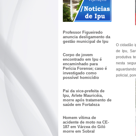
Professor Figueiredo
anuncia desligamento da
gestão municipal de Ipu
O cidadão i
de Ipu, Sa
Corpo de jovem
produtiva t
encontrado em Ipu é
nesta segun
encaminhado para
Perícia Forense; caso é
aguardando 
investigado como
policial, po
possível homicídio
Pai da vice-prefeita de
Ipu, Arlete Mauricéia,
morre após tratamento de
saúde em Fortaleza
Homem vítima de
acidente de moto na CE-
187 em Várzea do Giló
morre em Sobral