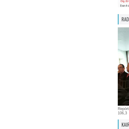
RAD
Repórt
106,3
KAI