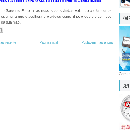
reira, sua esposa e filha na CMI, recebendo o Título de Cidadão Ipuense
o Sargento Ferreira, as nossas boas vindas, voltando a oferecer os
mos à terra que o acolhera e o adotou como filho, e que ele conhece
KAI
 da sua mão.
ais recente
Página inicial
Postagem mais antiga
Const
CEN