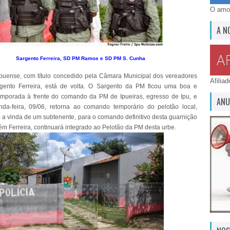
O amor
A N
Sargento Ferreira, SD PM Ramos e SD PM S. Cunha
puense, com título concedido pela Câmara Municipal dos vereadores
Afilia
rgento Ferreira, está de volta. O Sargento da PM ficou uma boa e
emporada à frente do comando da PM de Ipueiras, egresso de Ipu, e
ANU
da-feira, 09/06, retorna ao comando temporário do pelotão local,
a vinda de um subtenente, para o comando definitivo desta guarnição
rém Ferreira, continuará integrado ao Pelotão da PM desta urbe.