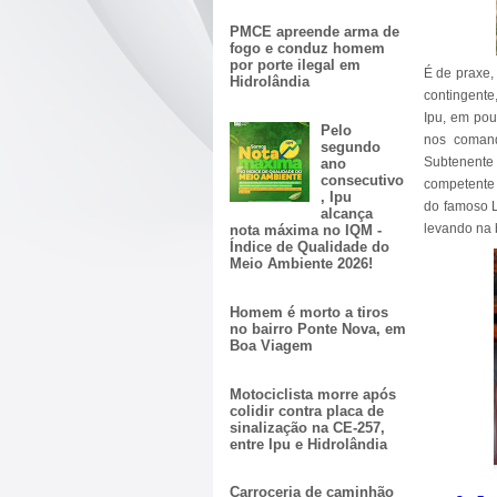
PMCE apreende arma de
fogo e conduz homem
por porte ilegal em
É de praxe, 
Hidrolândia
contingente
Ipu, em pou
Pelo
nos comand
segundo
Subtenente 
ano
consecutivo
competente 
, Ipu
do famoso L
alcança
levando na 
nota máxima no IQM -
Índice de Qualidade do
Meio Ambiente 2026!
Homem é morto a tiros
no bairro Ponte Nova, em
Boa Viagem
Motociclista morre após
colidir contra placa de
sinalização na CE-257,
entre Ipu e Hidrolândia
Carroceria de caminhão