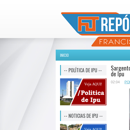
INICIO
Sargento
-- POLÍTICA DE IPU --
de Ipu
02:04
PO
-- NOTICIAS DE IPU --