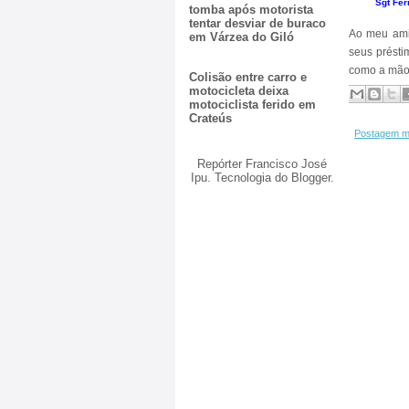
Sgt Fer
tomba após motorista
tentar desviar de buraco
Ao meu amig
em Várzea do Giló
seus présti
como a mão
Colisão entre carro e
motocicleta deixa
motociclista ferido em
Crateús
Postagem m
Repórter Francisco José
Ipu. Tecnologia do
Blogger
.