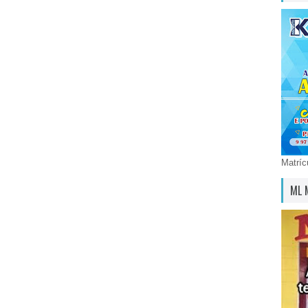
Matríc
ML 