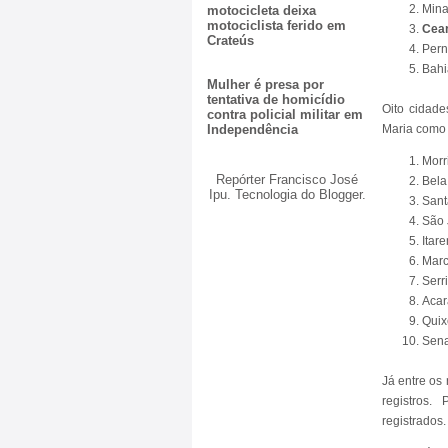
Mina
motocicleta deixa
motociclista ferido em
Cear
Crateús
Pern
Bahi
Mulher é presa por
tentativa de homicídio
Oito cidad
contra policial militar em
Maria como 
Independência
Morr
Repórter Francisco José
Bela
Ipu. Tecnologia do
Blogger
.
Sant
São 
Itar
Marc
Serr
Acar
Quix
Sena
Já entre os
registros.
registrados.