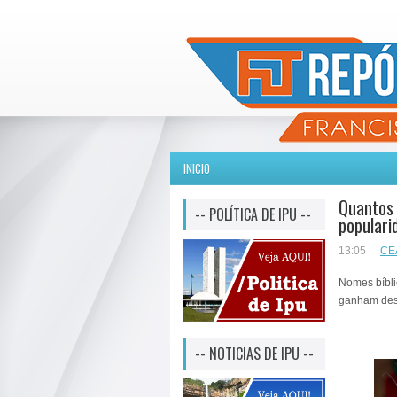
INICIO
Quantos 
-- POLÍTICA DE IPU --
populari
13:05
CE
Nomes bíbli
ganham dest
-- NOTICIAS DE IPU --