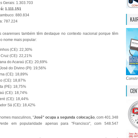
s Gerais: 1.303.703
á: 1.111.151
ambuco: 880.834
KAI
a: 787.224
es cearenses também têm destaque no contexto nacional porque têm
o nome mais popular:
inhos (CE): 22,30%
 Cruz (CE): 22,21%
ana do Acaraú (CE): 20,69%
José do Divino (PI): 19,56%
ema (CE): 18,89%
Const
o (CE): 18,87%
ita (PE): 18,75%
CEN
aú (CE): 18,74%
eré (CE): 18,44%
dor Sá (CE): 18,42%
 nomes masculinos, "
José" ocupa a segunda colocação
, com 401.348
 Perde em popularidade apenas para "Francisco", com 548.547