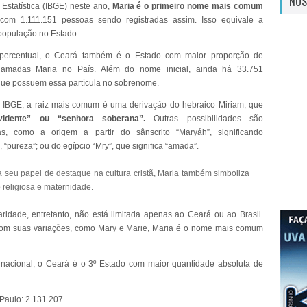
NOS
 Estatística (IBGE) neste ano,
Maria é o primeiro nome mais comum
 com 1.111.151 pessoas sendo registradas assim. Isso equivale a
população no Estado.
ercentual, o Ceará também é o Estado com maior proporção de
amadas Maria no País. Além do nome inicial, ainda há 33.751
ue possuem essa partícula no sobrenome.
 IBGE, a raiz mais comum é uma derivação do hebraico Miriam, que
idente” ou “senhora soberana”.
Outras possibilidades são
as, como a origem a partir do sânscrito “Maryáh”, significando
, “pureza”; ou do egípcio “Mry”, que significa “amada”.
 seu papel de destaque na cultura cristã, Maria também simboliza
religiosa e maternidade.
ridade, entretanto, não está limitada apenas ao Ceará ou ao Brasil.
om suas variações, como Mary e Marie, Maria é o nome mais comum
nacional, o Ceará é o 3º Estado com maior quantidade absoluta de
Paulo: 2.131.207