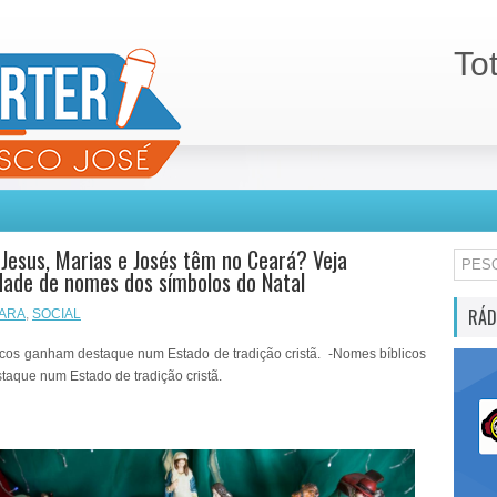
To
Jesus, Marias e Josés têm no Ceará? Veja
dade de nomes dos símbolos do Natal
RÁD
ARA
,
SOCIAL
cos ganham destaque num Estado de tradição cristã. -Nomes bíblicos
aque num Estado de tradição cristã.