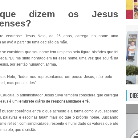
que dizem os Jesus
renses?
iro cearense Jesus Neto, de 25 anos, carrega no nome uma
o avô a partir de uma decisão da mãe.
 se considera que seu nome tem um peso pela figura histórica que foi
nega. “Eu me sinto honrado em ter esse nome, uma vez que sou fã da
Jesus, por ser tão humano”, afirma.
sus Neto, “todos nós representamos um pouco Jesus; não pelo
si, mas por atitudes”.
DIE
Caucaia, o administrador Jesus Silva também considera que carregar
Jesus é um
lembrete diário de responsabilidade e fé.
é buscar coerência entre o que acredito e a forma como vivo, sabendo
s, palavras e escolhas falam mais do que o próprio nome. Buscando
te refletir, com simplicidade, respeito e humildade os valores que Ele
irma ele, que é cristão.