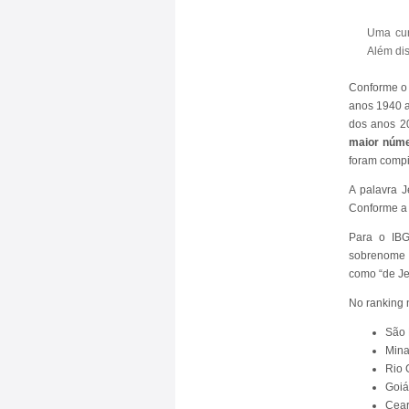
Uma cur
Além di
Conforme o 
anos 1940 a
dos anos 2
maior núme
foram compi
A palavra J
Conforme a 
Para o IB
sobrenome f
como “de Je
No ranking n
São 
Mina
Rio 
Goiá
Cear